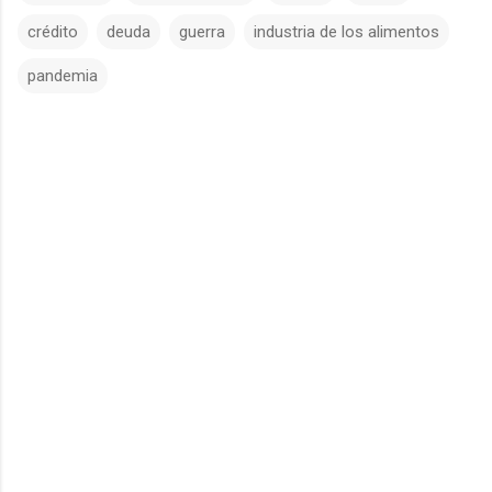
crédito
deuda
guerra
industria de los alimentos
pandemia
C
o
m
e
n
t
a
r
i
o
s