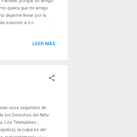
. Familiar, porque un amigo
como quiera que mi amigo
no dejarme llevar por la
nda solución a los
cuanto he leído la noticia
os son los tipos de los que
LEER MÁS
es realmente alucinante. Y
 no resulta descabellado.
s usos con un creciente
njean unos segundos de
de los Derechos del Niño
, Los Teletubbies ,
pidos), la culpa es del