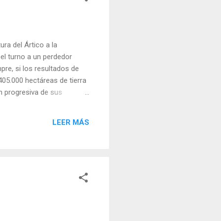
ra del Ártico a la
 el turno a un perdedor
pre, si los resultados de
405.000 hectáreas de tierra
ón progresiva de sus
ecordemos que las selvas
r dicho) más leña al fuego.
LEER MÁS