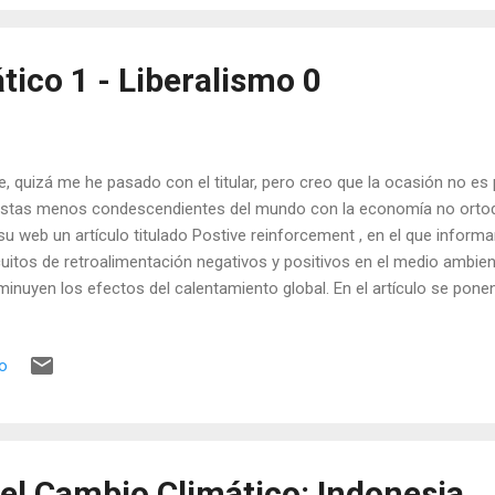
ico 1 - Liberalismo 0
e, quizá me he pasado con el titular, pero creo que la ocasión no es
istas menos condescendientes del mundo con la economía no ortodox
su web un artículo titulado Postive reinforcement , en el que informa
cuitos de retroalimentación negativos y positivos en el medio ambien
minuyen los efectos del calentamiento global. En el artículo se pon
go se introduce en la ecuación al ser humano, usando como base Gr
capa de hielo va a permitir extraer más minerales, construir carreter
io
erna y obtener más petróleo. Materiales que podrían ser utilizados 
 se trasladaran por las nuevas carreteras... That oil could go into c
minium, driving along new Greenlandic roads. The positive feedback
el Cambio Climático: Indonesia