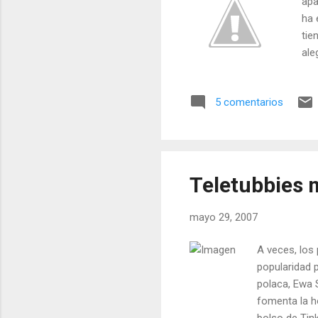
apa
ha 
tie
ale
pro
y h
5 comentarios
me 
par
En 
éxi
Teletubbies 
mayo 29, 2007
A veces, los
popularidad 
polaca, Ewa 
fomenta la h