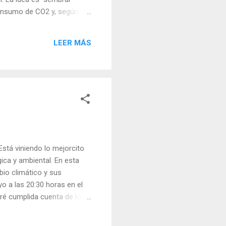
 consumo de CO2 y, según
es de este gas puedan
ráctica, yo le veo algunos
LEER MÁS
sistema, de forma que el
Está viniendo lo mejorcito
ica y ambiental. En esta
bio climático y sus
o a las 20:30 horas en el
aré cumplida cuenta de lo