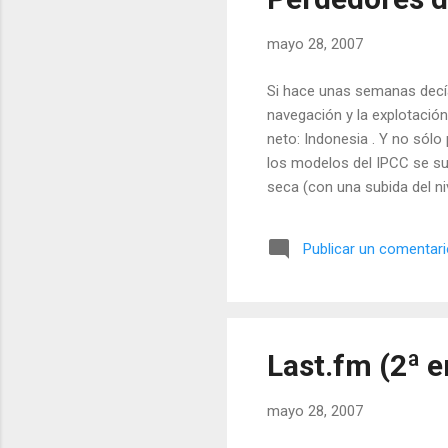
mayo 28, 2007
Si hace unas semanas decía
navegación y la explotación
neto: Indonesia . Y no sólo
los modelos del IPCC se sus
seca (con una subida del ni
acuíferos, producto de la e
indonesias son pasto de la
Publicar un comentar
Last.fm (2ª e
mayo 28, 2007