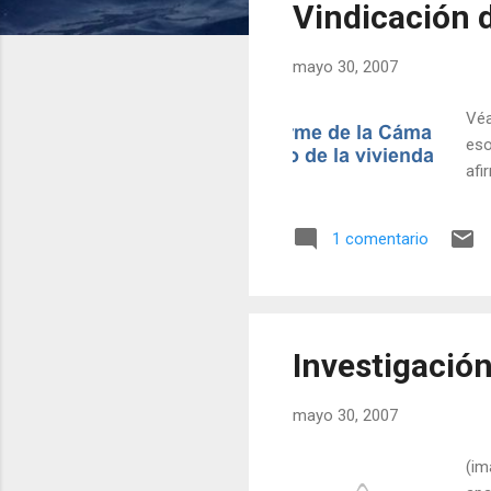
Vindicación d
r
a
mayo 30, 2007
d
a
Véa
s
eso
afi
1 comentario
Investigación
mayo 30, 2007
(im