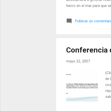
hierro en el mar para que s
sus promotores, podremos v
comprar la fijación del mis
Publicar un comentar
problemas: Desde el punto 
resultado final nos es desco
Conferencia 
mayo 22, 2007
(Cl
de 
oca
rep
sal
que