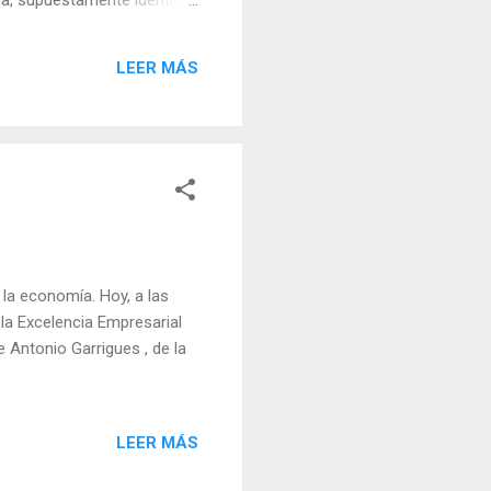
ena, supuestamente idéntica
mar que ninguno de ellos ha
hayan aprendido a ver con
LEER MÁS
entes a las suyas y que
la economía. Hoy, a las
 la Excelencia Empresarial
 Antonio Garrigues , de la
LEER MÁS