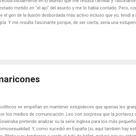
recida inicialmente en El Mundo que me resulta familiar y fascinante
estado metido en "el ajo" del asunto y me lo había contado. Pero, 
ne el gen de la ilusión desbordada más activo incluso que yo, tendí a 
gría. Y me resulta fascinante porque, de ser cierta, sería una estupe
blemas energéticos no ya de este país, sino del mundo. Continúo. En 
e visto que la planta la tienen en Alicante no me ha cabido duda, est
había hablado mi amigo. Sobre el papel, el asunto está muy claro y 
a alguien que ya ha visto en varias ocasiones tubos de cría de algas,
Almería se están desarrollando cultivos de microalgas para diverso
to comercial, por lo que pensé ...
maricones
 políticos se empeñan en mantener estupideces que apenas les gra
por los medios de comunicación. Leo con sorpresa que la portavoz 
Sowinska pretende analizar su la serie inglesa para los más pequeños
omosexualidad. Y, como sucedió en España (si, aquí también hay estú