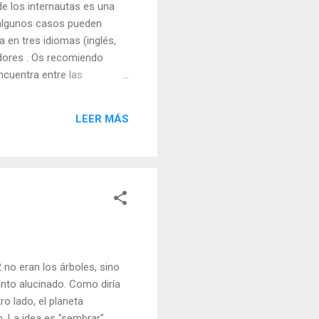
e los internautas es una
 algunos casos pueden
 en tres idiomas (inglés,
dores . Os recomiendo
cuentra entre las
LEER MÁS
 no eran los árboles, sino
anto alucinado. Como diría
ro lado, el planeta
 La idea es "sembrar"