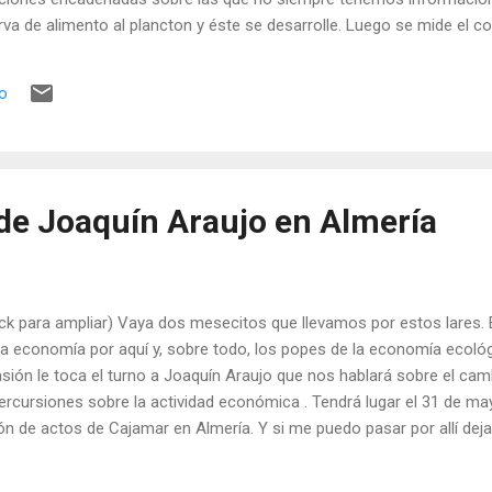
irva de alimento al plancton y éste se desarrolle. Luego se mide el
ender el servicio de fijación del CO2. La idea es que los productor
mo, de forma que su efecto neto sea mínimo. Esa es la teoría. En la p
io
de vista ecológico, lo que estaríamos haciendo es modificar un eco
nocido: el au...
de Joaquín Araujo en Almería
ick para ampliar) Vaya dos mesecitos que llevamos por estos lares. 
la economía por aquí y, sobre todo, los popes de la economía ecológ
sión le toca el turno a Joaquín Araujo que nos hablará sobre el cam
ercursiones sobre la actividad económica . Tendrá lugar el 31 de may
ón de actos de Cajamar en Almería. Y si me puedo pasar por allí dej
 diga.