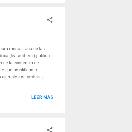
 para menos. Una de las
a (léase liberal) publica
n de la existencia de
te que amplifican o
en ejemplos de ambos y
oenlandia. el retroceso de
as para la comunicación
LEER MÁS
para construir nuevos coches
ars, made with Greenlandic
 loops could make a necklac