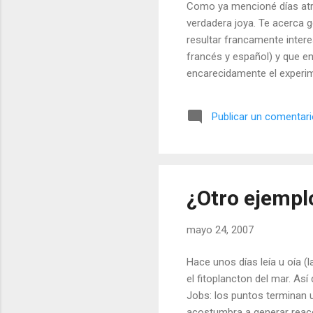
Como ya mencioné días atrá
verdadera joya. Te acerca 
resultar francamente intere
francés y español) y que 
encarecidamente el experim
previsiones de compra de Go
Publicar un comentar
¿Otro ejempl
mayo 24, 2007
Hace unos días leía u oía (
el fitoplancton del mar. As
Jobs: los puntos terminan un
acostumbra a generar reac