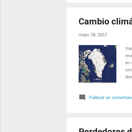
Cambio climát
mayo 28, 2007
Val
rev
en 
cir
dis
lue
la 
Publicar un comentar
int
que
alu
Perdedores d