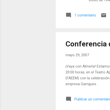
bolso de Tink
al símbolo ga
mostrado ten
1 comentario
normalidad q
son tan norm
Conferencia 
mayo 29, 2007
¡Vaya con Almería! Estamos
20:00 horas, en el Teatro A
(FAEEM) con la celebración
empresa Garrigues .
Publicar un comentar