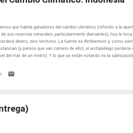
mos que habría ganadores del cambio climático (referido a la apertu
 de sus reservas minerales, particularmente diamantes), hoy le toca
 perderá dinero, sino territorio. La fuente es Ambientum y, como siem
tancian (y parece que van camino de ello), el archipiélago perdería 
vel del mar de un metro). Y lo que ya están notando es la salinizaci
xplotación de los mismos y de la intrusión marina. Por otro lado, r
s llamas y de la deforestación descontrolada, añadiendo (nunca mejo
io
ntrega)