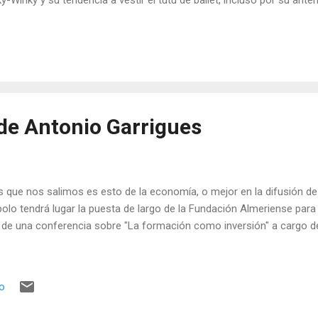
y-Winky y su tendencia a vestir el tutú de ballet, incluso por su ant
y. Sinceramente, tras dos hijos adictos a los teletubbies puedo afir
dencias homosexuales. Lo que si que espero es que por lo menos 
ue en el mundo puede haber personas con tendencias sexuales difer
ales como ellos.
de Antonio Garrigues
 que nos salimos es esto de la economía, o mejor en la difusión de 
polo tendrá lugar la puesta de largo de la Fundación Almeriense para
 de una conferencia sobre "La formación como inversión" a cargo de
io