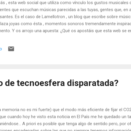
s , esta web social que utiliza como vínculo los gustos musicales d
gentes que escuchan músicas parecidas a las tuyas, gentes que, en
santes. Es el caso de Lamellotron , un blog que escribe sobre música
enlaza joyas como ésta , momentos sonoros tremendamente inspira
ento. Y os arrojo una apuesta: ¿Qué os apostáis que esta web se en
ogle? Mi perfil en Last.fm .
io
o de tecnoesfera disparatada?
la memoria no es mi fuerte) que el modo más eficiente de fijar el CO2
í que cuando hoy he visto esta noticia en El País me he quedado un t
iéndose... A priori es posible que tenga algo de sentido pero, por ot
ciones encadenadas sobre las que no siempre tenemos información.