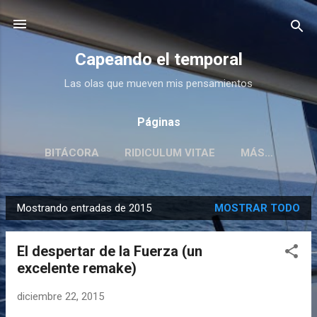
Ir al contenido principal
Capeando el temporal
Las olas que mueven mis pensamientos
Páginas
BITÁCORA
RIDICULUM VITAE
MÁS…
Mostrando entradas de 2015
MOSTRAR TODO
E
n
El despertar de la Fuerza (un
t
excelente remake)
r
a
diciembre 22, 2015
d