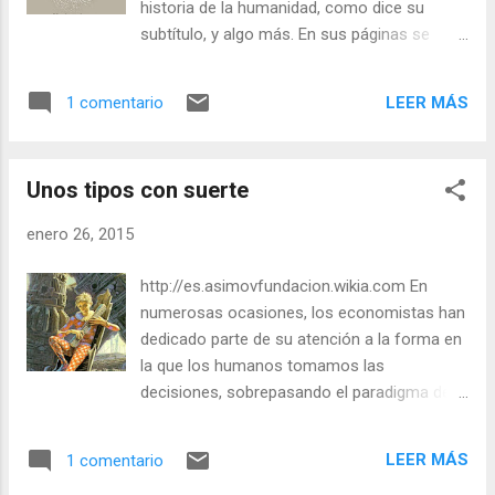
historia de la humanidad, como dice su
subtítulo, y algo más. En sus páginas se
encierran algunas tesis sobre los motores
de la historia, sobre la tendencia de la
LEER MÁS
1 comentario
misma, sobre la felicidad y si ésta es un
elemento relevante en la historia. Finalmente,
en un último capítulo en el que podemos
Unos tipos con suerte
encontrarnos a Frankenstein, codeándose
con los argumentos de películas como
enero 26, 2015
Gattaca y Transcendence , nos acerca al
vértigo del futuro. A lo largo de todo el libro
http://es.asimovfundacion.wikia.com En
se suceden los argumentos sugerentes y
numerosas ocasiones, los economistas han
una forma de narrar tan franca que se
dedicado parte de su atención a la forma en
acerca en ocasiones al cinismo. Desde
la que los humanos tomamos las
luego, un creyente (en cualquier religión,
decisiones, sobrepasando el paradigma del
incluso en las que no tienen dioses) se
homo economicus y entrando de lleno en el
encontrará en muchas ocasiones a
mundo de los animal spirits , los cisnes
disgusto. Hariri no escribe para quedar bien,
LEER MÁS
1 comentario
negros y en el de la más pura realidad, o sea,
escribe lo que piensa. Y lo que piensa tiene