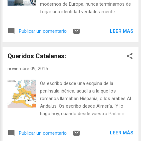
calor enorme que hacía en el cine, disfruté
modernos de Europa, nunca terminamos de
como un enano, casi como la primera vez
forjar una identidad verdaderamente
que escuché aquello de “Luke, usa la fuerza”.
nacional y, si lo hicimos, en algún momento
Esta es, seguramente, la entrega que más
del camino la perdimos. Esto viene a
me ha gustado después de las dos primeras.
LEER MÁS
Publicar un comentario
colación porque hace uso días leía en la
La verdad es que no tenía muchas
prensa digital que los dos gigantes de la
expectativ...
banca cooperativa alemana se fusionaban:
Queridos Catalanes:
el DZ y el WGZ ( Aquí ). Según la nota de
prensa, la fusión busca sinergías (con
noviembre 09, 2015
ahorros calculados tras la unión en 100
millones de euros) y se produce en el
Os escribo desde una esquina de la
“momento adecuado”, caracterizado este
península ibérica, aquella a la que los
por la “regulación, los bajos tipos de interés
romanos llamaban Hispania, o los árabes Al
y la digitalización”. Obviamente no señala,
Andalus. Os escribo desde Almería. Y lo
pero es casi una obviedad, que dicho
hago hoy, cuando desde vuestro Parlamento
entorno supone también una menor
os habéis declarado independientes.
rentabilidad en las operaciones tradicionales
Independientes de España, sin caer en la
y que fuerza a una mayor competencia en
LEER MÁS
Publicar un comentario
cuenta de que España es el conjunto,
un sector en el que es posible que