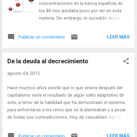
concentraciones en la banca española de
shale-oil-too-expensive-peaks-1h-2015 De
los 80 nos quedaba poco por ver en esta
manera tangencial, aunque no menos
materia. Sin embargo, lo sucedido desde el
trascendente para lo que está pasando en
estallido de la crisis ha sido un movimiento
esa zona del mundo, es el estallido de la
aún más intenso y de efectos más
denominada burbuja del fracking en Estado
LEER MÁS
Publicar un comentario
devastadores sobre la diversidad de
Unidos . Este escenario, del que ya hablamos
entidades que aquel que ya nos pareció
aquí en un post muy pinturero sobre ene...
brutal. Pero esta mañana he visto un gráfico
De la deuda al decrecimiento
en la prensa salmón que me ha puesto los
pelos de punta y sobre el que he estado
agosto 04, 2015
trabajando esta tarde para poder mostrar la
información de forma más resumida. La
Hace muchos años escribí que lo que viniera después del
verdad que sin explicación, mi gráfico no es
capitalismo sería el resultado de algún salto adaptativo de
demasiado evidente, pero cuando uno tiene
este, a tenor de la habilidad que ha demostrado el sistema
todos los códigos para su explicación se da
para enfrentarse a los retos que se le planteaban y a pesar
cuenta de la verdadera dimensión del
de todas sus contradicciones. Hoy, de casualidad, me he
fenómeno en un solo vistazo. El gráfico
encontrado con una idea que me reafirma en aquel
expresa el grado de concentración de
pensamiento... Estaba leyendo un artículo sobre las crisis de
activos bancarios de varios países,
LEER MÁS
Publicar un comentario