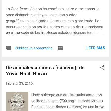
enormemente durante el proceso: aprendí mucho y muy
variado. Debo agradecer este viaje a la visión de los dos
La Gran Recesión nos ha enseñado, entre otras cosas, la
coordinadores de la obra, Raúl Compés y Juan Sebastián
poca distancia que hay en entre dos puntos
Castillo , que han sabido ordenar una larga colección de
geográficamente alejados de este mundo globalizado. Los
temas de enorme interés, tanto para el que no conoce el
oscuros senderos por los cuales el aleteo de una mariposa
tema como, creo, para el profesional del ...
en el mercado de las hipotecas estadounidenses termina
precipitando el derrumbe de un Estado como el griego han
quedado expuestos a la luz y ya nunca más podremos
LEER MÁS
Publicar un comentario
escudarnos en el desconocimiento para escurrir nuestras
responsabilidades colectivas en la próxima crisis que venga.
Que vendrá (Galbraith dixit). También hemos aprendido lo
De animales a dioses (sapiens), de
sumamente peligroso que es el principio too big to fall , por
Yuval Noah Harari
los perversos incentivos que produce en los gestores de
esas empresas que se ven empujados a jugar con el riesgo
febrero 23, 2015
en la creencia que mientras haya beneficios estos serán
privados y, cuando las pérdidas sean alarmantes, se
Hace a tiempo que no disfrutaba tanto con
socializarán… Obviamente, el riesgo de ser acusado de
un libro tan largo (700 páginas electrónicas).
administración desleal o de estafa individual existe, y se
De animales a dioses (sapiens) es una breve
paga convenientemente con un sobre salario que ayuda a...