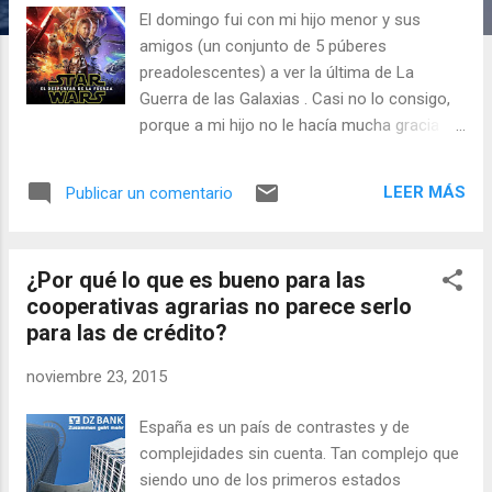
a
El domingo fui con mi hijo menor y sus
s
amigos (un conjunto de 5 púberes
preadolescentes) a ver la última de La
Guerra de las Galaxias . Casi no lo consigo,
porque a mi hijo no le hacía mucha gracia
eso de ir con su padre. Incluso me tuve que
sentar en otra fila… Detalles aparte, antes de
LEER MÁS
Publicar un comentario
esto fui con mi hijo mayor a ver la primera
de la segunda trilogía. Y mucho, mucho
tiempo antes, fue mi padre el que me
¿Por qué lo que es bueno para las
acompañó a mí a ver la primera de todas.
cooperativas agrarias no parece serlo
Por tanto, no exagero demasiado si digo
para las de crédito?
que, para mí, la serie ideada por Lucas es
una cosa de familia. Así que hoy voy a dejar
noviembre 23, 2015
de hablar de economía y lo voy a hacer de
cine. De cine de palomitas, de ese cuyo
España es un país de contrastes y de
único fin es entretener. Y eso logró J.J.
complejidades sin cuenta. Tan complejo que
Abrams el pasado domingo. A pesar del
siendo uno de los primeros estados