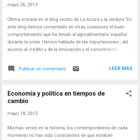
expectativas. Es obvio que Grecia ha llegado a este punto
mayo 26, 2015
por sus propios méritos. No ha habido ninguna situación de
guerra ni ha sido por una acumulación de desastres
Última entrada en el blog vecino de La locura y la verdura "En
naturales; ha sido mayoritariamente una cuestión de mal
este blog hemos comentado en otras ocasiones el buen
gobierno, irresponsabilidad de las autoridades monetarias y
comportamiento que ha tenido el agroalimentario español
los efectos multiplicadores del crédito sobrevenidos ...
durante la crisis. Hemos hablado de las exportaciones , del
acceso al crédito y de la innovación y el conocimiento .
Todo ello no es más que el reflejo de una mejora de la
competitividad. Y la competitividad, tarde o temprano, pasa
LEER MÁS
Publicar un comentario
por la productividad, o por una mejora en la captación de
valor añadido. Hoy vamos a ahondar un poco en el
comportamiento de esta variable usando para ello los datos
Economía y política en tiempos de
de la Contabilidad Nacional que elabora el INE. "Como todo
cambio
el mundo sabe, no es precisamente este un sector que se
caracterice por una elevada productividad (Gráfico 1). Tanto
mayo 18, 2015
la del primario, como la de la industria de los alimentos, la
bebida y el tabaco, es muy inferior a la del conjunto de la
Muchas veces en la historia, los contemporáneos de cada
economía". Seguir leyendo
momento no han sido conscientes de que estaban