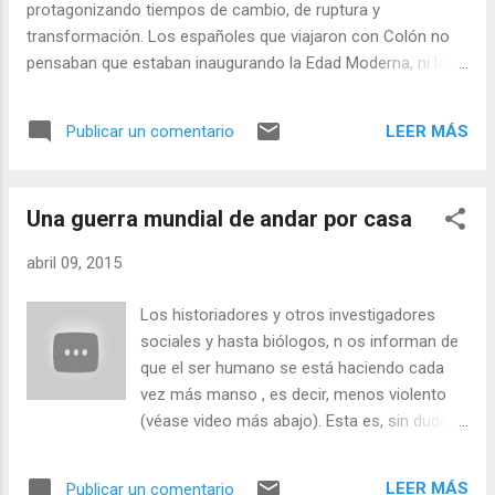
protagonizando tiempos de cambio, de ruptura y
transformación. Los españoles que viajaron con Colón no
pensaban que estaban inaugurando la Edad Moderna, ni los
industriales británicos del XVIII tenían conciencia de ser los
iniciadores de una verdadera revolución industrial, que
LEER MÁS
Publicar un comentario
también resultó ser económica y social. Posiblemente, el
rasgo más importante para definir estos momentos de
cambio solo pueda ser apreciado a posteriori, ya que se
Una guerra mundial de andar por casa
contabiliza en función del número de modificaciones y la
profundidad de las mismas que hayan generado. En este
abril 09, 2015
sentido, es muy posible que los momentos en los que nos
encontramos aparezcan destacados en los libros de texto
Los historiadores y otros investigadores
de los estudiantes del futuro. La revolución de las
sociales y hasta biólogos, n os informan de
tecnologías ha puesto en tela de juicio muchas de las bases
que el ser humano se está haciendo cada
sobre las que se asentaba nuestra sociedad. Las divisiones
vez más manso , es decir, menos violento
nacionales han perdido consistencia, las fuentes de
(véase video más abajo). Esta es, sin duda
compet...
una gran noticia, pues significa que al menos
en el largo plazo las probabilidad de
LEER MÁS
Publicar un comentario