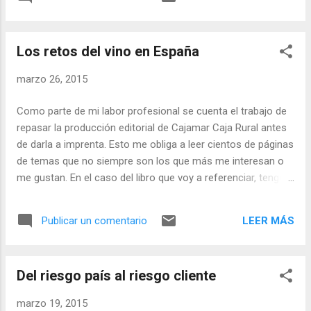
enfrentamientos entre nosotros irían
reduciéndose. Pero eso es el largo plazo.
Porque en los últimos días me ha dado por
Los retos del vino en España
pensar que, tal vez, estamos ya inmersos en
la tercera guerra mundial y no nos hemos
marzo 26, 2015
percatado. Antes de que comiencen a
llamarme agorero o pesimista, vaya por
Como parte de mi labor profesional se cuenta el trabajo de
delante que es muy posible que me
repasar la producción editorial de Cajamar Caja Rural antes
encuentre afectado por determinadas
de darla a imprenta. Esto me obliga a leer cientos de páginas
circunstancias personales y por
de temas que no siempre son los que más me interesan o
determinadas lecturas de corte catastrofista
me gustan. En el caso del libro que voy a referenciar, tengo
que he ido sucediendo en las últimas
que reconocer que me acerqué a su lectura con cierto
semanas. Hecha esta salvedad, continúo.
temor, sus 700 páginas son bastante disuasorias. Mi idea
Desde esta misma bitácora he comentado
LEER MÁS
Publicar un comentario
inicial era realizar una lectura diagonal, buscando
en diversas ocasiones que una de las
básicamente desajustes en el estilo y poco más. Sin
características definitorias del mundo actual
embargo, en cuanto terminé la lectura del primer apartado
es la del cambio constante y profundo. Un
Del riesgo país al riesgo cliente
del libro supe que mi plan no sería posible. Terminé
cambio que se visualiza perfe...
emborrachándome con la obra completa y disfruté
marzo 19, 2015