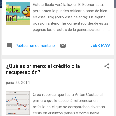
a
Este artículo verá la luz en El Economista,
s
pero antes lo puedes criticar a base de bien
en este Blog (odio esta palabra): En alguna
ocasión anterior he comentado desde estas
páginas los efectos de la generalización de
las nuevas tecnologías y sus impactos
disruptores en los ámbitos social y
LEER MÁS
Publicar un comentario
económico. Hoy volveré a la carga, respecto
a lo que están significando en términos de
eliminación de barreras de entrada a los
¿Qué es primero: el crédito o la
mercados y también en cuanto a la irrupción
recuperación?
de nuevos modelos de negocio también
disruptores per se. Respecto a lo primero, la
junio 22, 2014
tecnología tiene cierto poder
democratizador. Las únicas barreras de
Creo recordar que fue a Antón Costas al
entrada reales son la disponibilidad de
primero que le escuché referenciar un
acceso, la capacidad para programar y la
artículo en el que se comparaban diversas
creatividad. Las tiendas de aplicaciones de
crisis en distintos países y cómo había