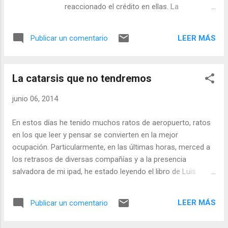
Apple, Google, Amazon o Nokia permiten un
reaccionado el crédito en ellas. La
acceso a mercados globales en plazos de
conclusión era clara: primero llega la
tiempo ridículos. Es cierto que la abundancia
recuperación, luego viene el crédito. Y la
de la oferta en dichas tiendas representa un
LEER MÁS
Publicar un comentario
cosa tiene sentido. sobre todo en una crisis
problema de visibilidad, pero normalmente, si
como la que hemos tenido en España,
el producto es bueno y soluciona un pro...
producto del estallido de una burbuja de
La catarsis que no tendremos
crédito. Las economías familiares y
empresariales estaban sobreendeudadas,
junio 06, 2014
así que las opciones eran pocas pero claras:
o suspender pagos (quiebra,
En estos días he tenido muchos ratos de aeropuerto, ratos
reestructuración, ejecuciones o quitas) o, si
en los que leer y pensar se convierten en la mejor
se está en condiciones, desendeudarse. Así
ocupación. Particularmente, en las últimas horas, merced a
las cosas, las empresas que primero podrán
los retrasos de diversas compañías y a la presencia
crecer tendrán, casi con toda seguridad,
salvadora de mi ipad, he estado leyendo el libro de Luis
capacidad productiva excedentaria o un
Garicano, El dilema de España. No lo he terminado aún
fondo de armario de tesorería, con lo que no
(cuando lo haga lo comentaré en estas paginas), pero he
es previsible que recurran al crédito. Al
LEER MÁS
Publicar un comentario
avanzado lo suficiente como para comprender el
menos no al principio. ¿Es esto lo que
diagnóstico que hace. Este es muy similar al de César
estaría ocurriendo en España? Júzgalo tu