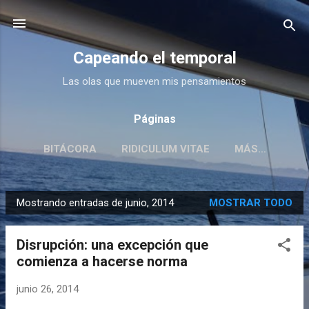
Ir al contenido principal
Capeando el temporal
Las olas que mueven mis pensamientos
Páginas
BITÁCORA
RIDICULUM VITAE
MÁS…
Mostrando entradas de junio, 2014
MOSTRAR TODO
E
n
Disrupción: una excepción que
t
comienza a hacerse norma
r
a
junio 26, 2014
d