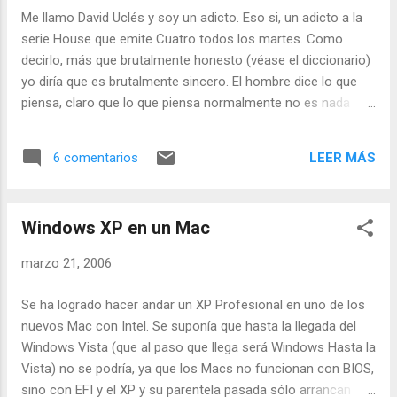
Me llamo David Uclés y soy un adicto. Eso si, un adicto a la
serie House que emite Cuatro todos los martes. Como
decirlo, más que brutalmente honesto (véase el diccionario)
yo diría que es brutalmente sincero. El hombre dice lo que
piensa, claro que lo que piensa normalmente no es nada
edificante: todos los pacientes mienten (todo el mundo
miente), es adicto a los calmantes, y se toma los casos
LEER MÁS
6 comentarios
centrándose en la enfermedad, olvidándose de los
pacientes. Lo dicho, soy adicto a esa serie.
Windows XP en un Mac
marzo 21, 2006
Se ha logrado hacer andar un XP Profesional en uno de los
nuevos Mac con Intel. Se suponía que hasta la llegada del
Windows Vista (que al paso que llega será Windows Hasta la
Vista) no se podría, ya que los Macs no funcionan con BIOS,
sino con EFI y el XP y su parentela pasada sólo arrancan