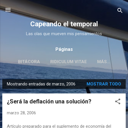
Ir al contenido principal
Capeando el temporal
Las olas que mueven mis pensamientos
Páginas
BITÁCORA
RIDICULUM VITAE
MÁS…
Mostrando entradas de marzo, 2006
MOSTRAR TODO
E
n
¿Será la deflación una solución?
t
r
marzo 28, 2006
a
d
Artículo preparado para el suplemento de economía del