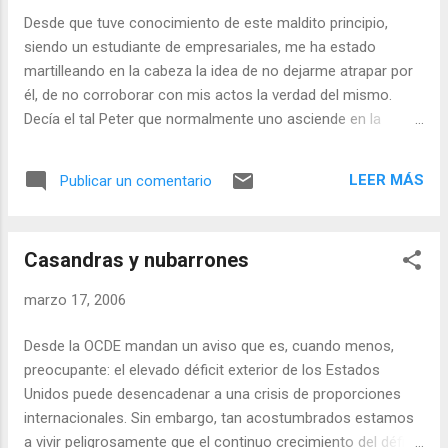
Desde que tuve conocimiento de este maldito principio,
siendo un estudiante de empresariales, me ha estado
martilleando en la cabeza la idea de no dejarme atrapar por
él, de no corroborar con mis actos la verdad del mismo.
Decía el tal Peter que normalmente uno asciende en la
pirámide de las organizaciones hasta el punto en el que llega
a ser incompetente. Obviamente, por tanto, hay dos formas
LEER MÁS
Publicar un comentario
de no llegar a ser una sujeto más de tal principio: una, ser
consciente de tus propias limitaciones y no intentar
sobrepasarlas, y dos, estar por encima de los niveles de
Casandras y nubarrones
competencia de todos los eslabones de la cadena. Lo
segundo suele ser complicado, por no decir improbable, y lo
marzo 17, 2006
primero es mantener con el propio ego una batalla
constante (una especie de “recuerda que eres mortal”), y el
Desde la OCDE mandan un aviso que es, cuando menos,
ego suele ser muy persuasivo. Tan cegado he estado todos
preocupante: el elevado déficit exterior de los Estados
estos años mirándome el ombligo para escudriñar mis
Unidos puede desencadenar a una crisis de proporciones
limitaciones y mi ego, que se me han pasado cuestiones de
internacionales. Sin embargo, tan acostumbrados estamos
carácter adyacente muy relacionadas con el ...
a vivir peligrosamente que el continuo crecimiento del déficit