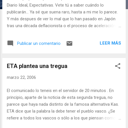
a
Diario Ideal, Expectativas. Vete tú a saber cuándo lo
s
publicarán... Ya sé que suena raro, hasta a mi me lo parece.
Y más despues de ver lo mal que lo han pasado en Japón
tras una década deflacionista o el proceso de aceleración
de la inflación en España. Incluso es más raro después de
haber oído a más de un sabio eso de que los bancos
LEER MÁS
Publicar un comentario
centrales le han ganado la guerra a la inflación. Sin embargo,
la idea tiene sobre mi una extraña atracción, porque, si lo
que me imagino es cierto, entonces no es que le hayamos
ETA plantea una tregua
ganado la guerra a la inflación, es que pasábamos por aquí
yendo de camino a la deflación (proceso de precios en
marzo 22, 2006
descenso). La cosa es sencilla y, a la vez complicada, por lo
enrevesado de los mecanismos. Pero, como decía Borges ,
El comunicado lo teneis en el servidor de 20 minutos . En
dado que los mares tejen oscuros canjes, y el planeta es
principio, aparte de la noticia de esta segunda tregua, no
poroso, afirmo que cualquier hombre se ha bañado en el
parece que haya nada distinto de la famosa alternativa Kas.
Ganges. Mi planteamiento se basa en dos palabras clave: la
ETA dice que la palabra la debe tener el pueblo vasco. ¿Se
globalización y el tamañ...
refiere a todos los vascos o sólo a los que piensan como
ella? Seamos optimistas, pensemos que esta vez si es la