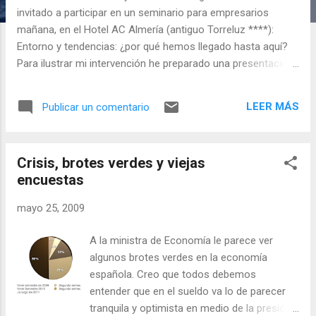
a
invitado a participar en un seminario para empresarios
s
mañana, en el Hotel AC Almería (antiguo Torreluz ****):
Entorno y tendencias: ¿por qué hemos llegado hasta aquí?
Para ilustrar mi intervención he preparado una presentación
en la que intento responder a las cuestiones que me
plantearon desde la organización. Los que hayan seguido
LEER MÁS
Publicar un comentario
regularmente esta bitácora verán que mucho de lo que
expongo en la presentación es viejo. Algunos argumentos
se han retocado y otros, los pocos, son nuevos. De
Crisis, brotes verdes y viejas
momento dejaré sólo la presentación, en otra ocasión
encuestas
escribiré algunas notas sobre la misma, ya que hay algunas
diapositivas que pudieran resultar un poco crípticas. Hoy no
mayo 25, 2009
me alcanza el tiempo. ¿Por qué hemos llegado hasta aquí?
View more PDF documents from ducles .
A la ministra de Economía le parece ver
algunos brotes verdes en la economía
española. Creo que todos debemos
entender que en el sueldo va lo de parecer
tranquila y optimista en medio de la presión,