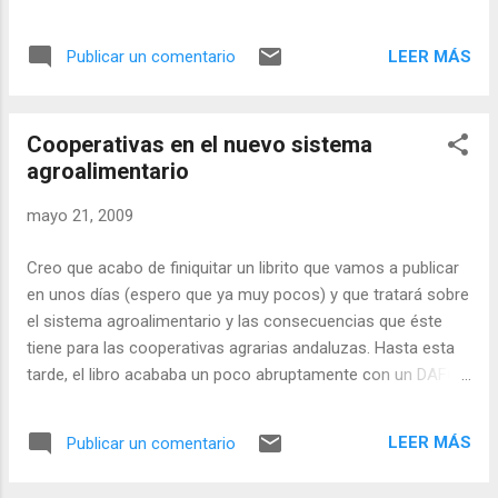
lo de aparentar que todo está bajo control y
que se sabe cuándo va a pasar el peor de
LEER MÁS
Publicar un comentario
los temporales. Por eso, aunque me sonreí
cuando la escuché, me ha parecido un tanto
exajerado el choteo que ha habido al
Cooperativas en el nuevo sistema
respecto. Desde mi punto de vista, sin
agroalimentario
embargo, no veo todavía brotes verdes. En
todo caso veo comportamientos menos
mayo 21, 2009
malos, pero malos, al fin y a la postre. Es
decir, me da la impresión de que aún
Creo que acabo de finiquitar un librito que vamos a publicar
estamos en medio de la tormenta, aunque lo
en unos días (espero que ya muy pocos) y que tratará sobre
peor de la misma ya ha pasado. Lo que,
el sistema agroalimentario y las consecuencias que éste
siguiendo con el símil ministerial, los brotes
tiene para las cooperativas agrarias andaluzas. Hasta esta
verdes no aparecerán hasta que el temporal
tarde, el libro acababa un poco abruptamente con un DAFO
amaine lo suficiente como para que entre
en el que se plasmaban los resultados del trabajo. Era
los nubarrones se filtre un rayo de sol. No
evidente que necesitábamos un cierre mucho más digno, así
obstante, si que es cierto que se comienzan
LEER MÁS
Publicar un comentario
que después de darle un montón de vueltas durante otro
a ver buenas noticias netas, aunque aún no
montón de días, esta noche me han salido un par de páginas
en España. De hecho, sólo he leído alguna