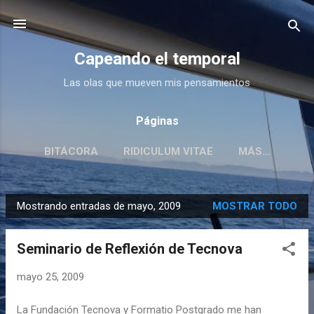
Ir al contenido principal
Capeando el temporal
Las olas que mueven mis pensamientos
Páginas
BITÁCORA
RIDICULUM VITAE
MÁS…
Mostrando entradas de mayo, 2009
MOSTRAR TODO
E
n
Seminario de Reflexión de Tecnova
t
r
mayo 25, 2009
a
d
La Fundación Tecnova y Formatio Postgrado me han