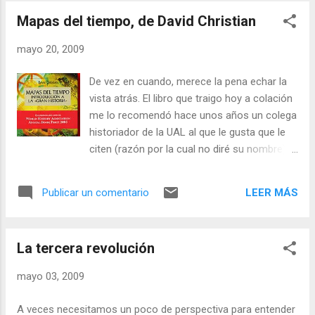
(menos da una piedra). Como es costunbre las pego aquí y
noticia m...
Mapas del tiempo, de David Christian
espero de mis pacientes lectores algún comentario que
ilumine mi enorme ignorancia en estos temas (ya dice el
mayo 20, 2009
refrán que la ignorancia es muy atrevida): Finalizaremos este
relato que pretendía explicar la realidad con algunas
De vez en cuando, merece la pena echar la
recomendaciones estratégicas para las cooperativas
vista atrás. El libro que traigo hoy a colación
agrarias europeas. No pretenden ser un mantra a seguir sin
me lo recomendó hace unos años un colega
más. La realidad suele ser mucho más compleja de lo que
historiador de la UAL al que le gusta que le
cualquier papel quiera o pueda c...
citen (razón por la cual no diré su nombre).
Lo compré de inmediato, pero no pude leerlo
hasta ahora. El subtítulo del libro es
LEER MÁS
Publicar un comentario
"Introducción a la gran historia" y es un
intento de narrar la historia del Universo, de
la Tierra y de la humanidad, cambiando para
La tercera revolución
ello el enfoque o la escala temporal. el
resultado es un relato que por momentos
mayo 03, 2009
llega a ser vibrante y en el que Christian
señala las claves que explican el cómo
A veces necesitamos un poco de perspectiva para entender