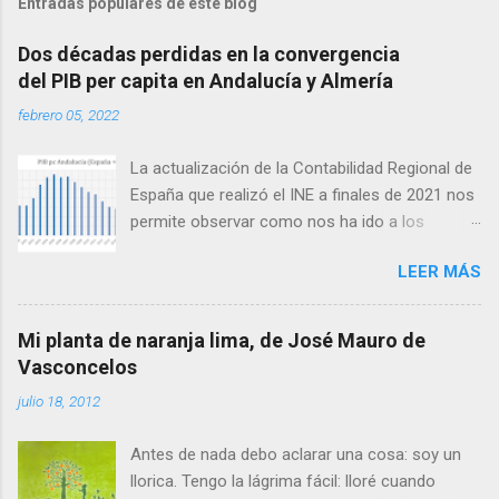
Entradas populares de este blog
Dos décadas perdidas en la convergencia
del PIB per capita en Andalucía y Almería
febrero 05, 2022
La actualización de la Contabilidad Regional de
España que realizó el INE a finales de 2021 nos
permite observar como nos ha ido a los
andaluces en lo que a producción per cápita se
LEER MÁS
refiere en relación con el conjunto de España.
Antes de seguir conviene aclarar que
producción per cápita no es exactamente lo
Mi planta de naranja lima, de José Mauro de
mismo que renta per cápita, ya que esta difiere
Vasconcelos
de la primera en las transferencias netas
julio 18, 2012
recibidas: así, las zonas con menor producción
per cápita suelen recibir transferencias netas
Antes de nada debo aclarar una cosa: soy un
del conjunto del Estado en forma de servicios
llorica. Tengo la lágrima fácil: lloré cuando
públicos y mayores ayudas. El gran agujero de