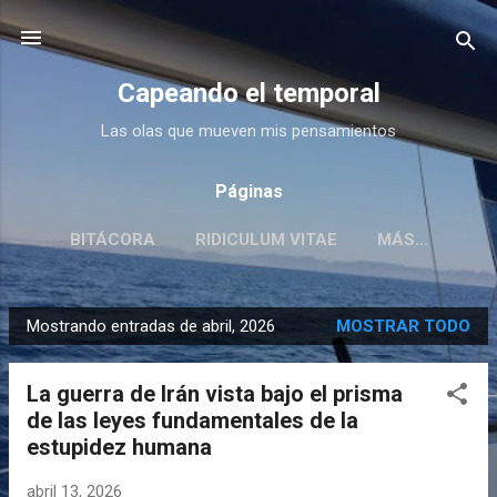
Ir al contenido principal
Capeando el temporal
Las olas que mueven mis pensamientos
Páginas
BITÁCORA
RIDICULUM VITAE
MÁS…
Mostrando entradas de abril, 2026
MOSTRAR TODO
E
n
La guerra de Irán vista bajo el prisma
t
de las leyes fundamentales de la
r
estupidez humana
a
d
abril 13, 2026