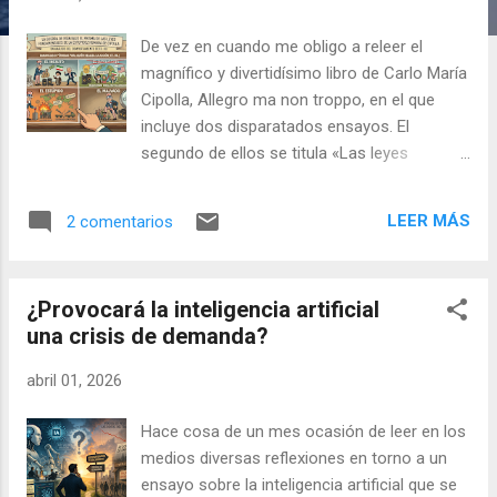
a
s
De vez en cuando me obligo a releer el
magnífico y divertidísimo libro de Carlo María
Cipolla, Allegro ma non troppo, en el que
incluye dos disparatados ensayos. El
segundo de ellos se titula «Las leyes
fundamentales de la estupidez humana». Es
un divertimento, puro y duro. Y, sin embargo,
LEER MÁS
2 comentarios
no deja de asombrarme la capacidad
explicativa del modelo que propone Cipolla
para explicar el comportamiento de los
¿Provocará la inteligencia artificial
humanos. El sistema En esencia, a través de
una crisis de demanda?
diversas leyes universales llega a la
conclusión de que cualquier acción de un
abril 01, 2026
humano o grupo de humanos se puede
posicionar en un sistema de ejes. En el
Hace cosa de un mes ocasión de leer en los
horizontal se consignan las ganancias o
medios diversas reflexiones en torno a un
pérdidas que la acción proporciona a quién
ensayo sobre la inteligencia artificial que se