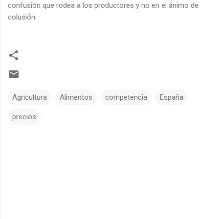
confusión que rodea a los productores y no en el ánimo de
colusión.
Agricultura
Alimentos
competencia
España
precios
C
o
m
e
n
t