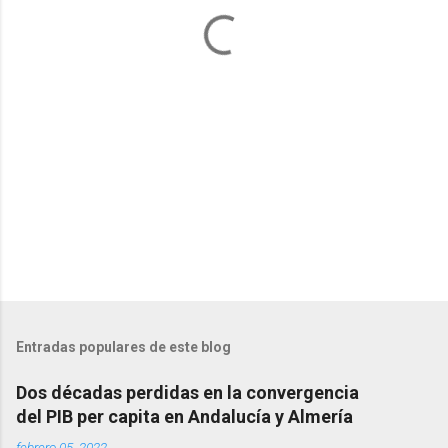
a
r
i
o
s
Entradas populares de este blog
Dos décadas perdidas en la convergencia
del PIB per capita en Andalucía y Almería
febrero 05, 2022