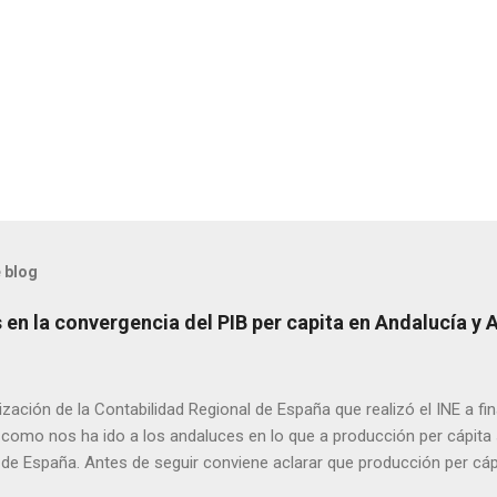
 blog
en la convergencia del PIB per capita en Andalucía y 
ización de la Contabilidad Regional de España que realizó el INE a f
como nos ha ido a los andaluces en lo que a producción per cápita s
 de España. Antes de seguir conviene aclarar que producción per cá
 renta per cápita, ya que esta difiere de la primera en las transferen