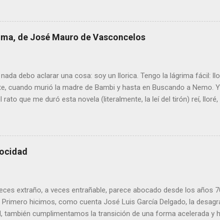
 con menor producción per cápita suelen recibir transferencias net
de servicios públicos y mayores ayudas. El gran agujero de la pasada
ras un arranque de siglo esperanzador, con un primer lustro de clara
 lima, de José Mauro de Vasconcelos
os el 77,6 % de la renta española media, iniciamos un proceso de d
6. A escala autonómica la serie se prolonga hasta 2020, el año del 
ucía logró estirar su renta por persona hasta el 74,9 % de la m...
nada debo aclarar una cosa: soy un llorica. Tengo la lágrima fácil: l
e, cuando murió la madre de Bambi y hasta en Buscando a Nemo. Y 
 rato que me duró esta novela (literalmente, la leí del tirón) reí, lloré, 
de goterones la última página, y es posible que cualquier otro lector
ón. El argumento es sencillo: el mundo visto a través de los ojos 
 Se trata de una especia de viaje iniciático en el que el personaje (
la ternura. Y la encuentra allí donde menos la esperaba , porque las
locidad
cisamente las mejores: una casa en la que los hijos mayores deben
 madres siempre está trabajando y el padre se pasa el día sufriendo 
 es que creo que no he leído nada escrito con tanta ternura desde qu
 veces extraño, a veces entrañable, parece abocado desde los años 
. Primero hicimos, como cuenta José Luis García Delgado, la desagr
, también cumplimentamos la transición de una forma acelerada y 