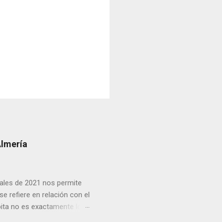
Almería
inales de 2021 nos permite
e refiere en relación con el
pita no es exactamente lo
cias netas recibidas: así,