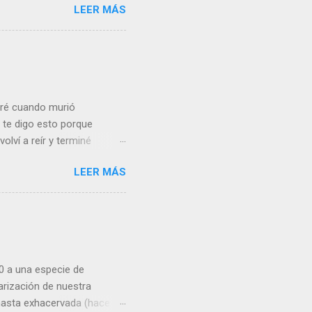
LEER MÁS
as del conjunto del Estado
 crisis financiera Lo cierto
 convergencia en el que
ivergencia que se prolongó
Gran Confinamiento, en el
loré cuando murió
te digo esto porque
volví a reír y terminé
 vea sensiblería donde yo
LEER MÁS
de un niño de 5 años muy
el mismo Vasconcelos)
 condiciones de partida no
 encargarse de los pequeños
por estar en paro . El
e me enfrenté, ...
70 a una especie de
arización de nuestra
hasta exhacervada (hace