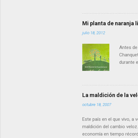
las zonas
en forma 
es que, t
Mi planta de naranja
alcanzam
julio 18, 2012
hasta 201
que Andal
Antes de 
Chanquet
durante el
llenando 
veo emoci
especial.
descubre 
La maldición de la ve
eran pre
octubre 18, 2007
porque la
resultado
Este país en el que vivo, a
maldición del cambio veloz
economía en tiempo récord