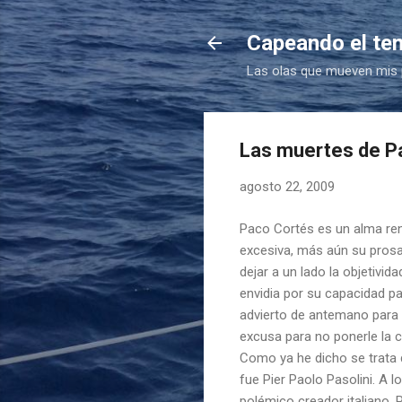
Capeando el te
Las olas que mueven mis
Las muertes de Pa
agosto 22, 2009
Paco Cortés es un alma ren
excesiva, más aún su prosa 
dejar a un lado la objetivid
envidia por su capacidad p
advierto de antemano para 
excusa para no ponerle la c
Como ya he dicho se trata 
fue Pier Paolo Pasolini. A l
polémico creador italiano.