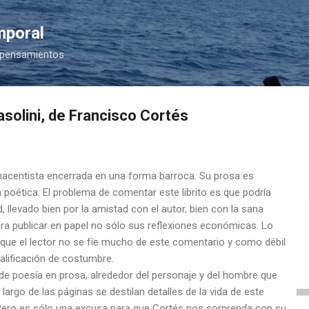
Ir al contenido principal
mporal
 pensamientos
solini, de Francisco Cortés
acentista encerrada en una forma barroca. Su prosa es
poética. El problema de comentar este librito es que podría
ad, llevado bien por la amistad con el autor, bien con la sana
ara publicar en papel no sólo sus reflexiones económicas. Lo
que el lector no se fíe mucho de este comentario y como débil
alificación de costumbre.
de poesía en prosa, alrededor del personaje y del hombre que
o largo de las páginas se destilan detalles de la vida de este
 Pero es sólo una excusa para que Cortés nos sorprenda con su