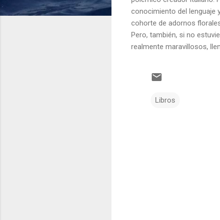
conocimiento del lenguaje y
cohorte de adornos florales
Pero, también, si no estuvi
realmente maravillosos, lle
Libros
C
o
m
e
n
t
a