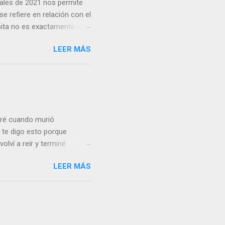
inales de 2021 nos permite
e refiere en relación con el
pita no es exactamente lo
cias netas recibidas: así,
LEER MÁS
as del conjunto del Estado
 crisis financiera Lo cierto
 convergencia en el que
ivergencia que se prolongó
Gran Confinamiento, en el
loré cuando murió
te digo esto porque
volví a reír y terminé
 vea sensiblería donde yo
LEER MÁS
de un niño de 5 años muy
el mismo Vasconcelos)
 condiciones de partida no
 encargarse de los pequeños
por estar en paro . El