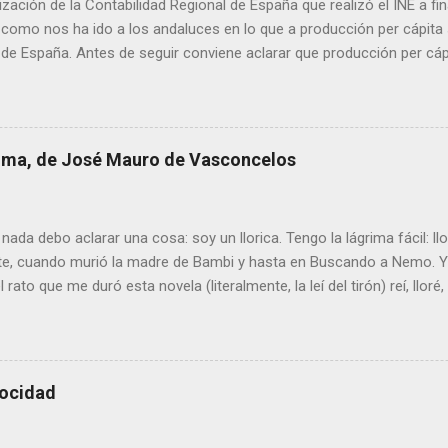
ización de la Contabilidad Regional de España que realizó el INE a f
como nos ha ido a los andaluces en lo que a producción per cápita s
 de España. Antes de seguir conviene aclarar que producción per cá
 renta per cápita, ya que esta difiere de la primera en las transferen
 con menor producción per cápita suelen recibir transferencias net
de servicios públicos y mayores ayudas. El gran agujero de la pasada
ras un arranque de siglo esperanzador, con un primer lustro de clara
 lima, de José Mauro de Vasconcelos
os el 77,6 % de la renta española media, iniciamos un proceso de d
6. A escala autonómica la serie se prolonga hasta 2020, el año del 
ucía logró estirar su renta por persona hasta el 74,9 % de la m...
nada debo aclarar una cosa: soy un llorica. Tengo la lágrima fácil: l
e, cuando murió la madre de Bambi y hasta en Buscando a Nemo. Y 
 rato que me duró esta novela (literalmente, la leí del tirón) reí, lloré, 
de goterones la última página, y es posible que cualquier otro lector
ón. El argumento es sencillo: el mundo visto a través de los ojos 
 Se trata de una especia de viaje iniciático en el que el personaje (
la ternura. Y la encuentra allí donde menos la esperaba , porque las
locidad
cisamente las mejores: una casa en la que los hijos mayores deben
 madres siempre está trabajando y el padre se pasa el día sufriendo 