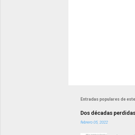
r
i
o
s
Entradas populares de este
Dos décadas perdidas 
febrero 05, 2022