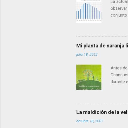
La actual
observar 
conjunto
mismo que
las zonas
en forma 
es que, t
Mi planta de naranja
alcanzam
julio 18, 2012
hasta 201
que Andal
Antes de 
Chanquet
durante el
llenando 
veo emoci
especial.
descubre 
La maldición de la ve
eran pre
octubre 18, 2007
porque la