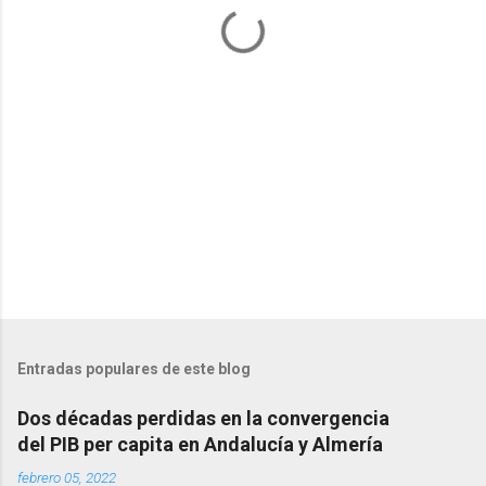
a
r
i
o
s
Entradas populares de este blog
Dos décadas perdidas en la convergencia
del PIB per capita en Andalucía y Almería
febrero 05, 2022