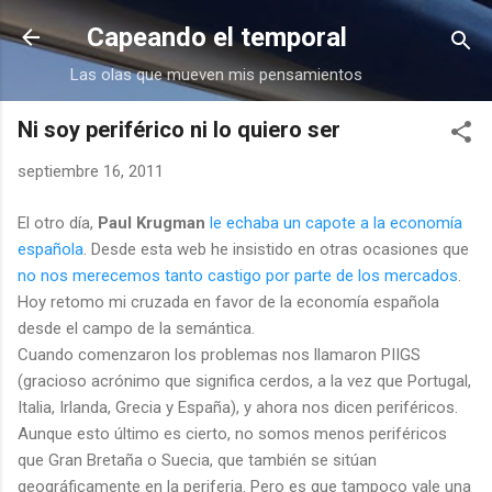
Ir al contenido principal
Capeando el temporal
Las olas que mueven mis pensamientos
Ni soy periférico ni lo quiero ser
septiembre 16, 2011
El otro día,
Paul Krugman
le echaba un capote a la economía
española
. Desde esta web he insistido en otras ocasiones que
no nos merecemos tanto castigo por parte de los mercados
.
Hoy retomo mi cruzada en favor de la economía española
desde el campo de la semántica.
Cuando comenzaron los problemas nos llamaron PIIGS
(gracioso acrónimo que significa cerdos, a la vez que Portugal,
Italia, Irlanda, Grecia y España), y ahora nos dicen periféricos.
Aunque esto último es cierto, no somos menos periféricos
que Gran Bretaña o Suecia, que también se sitúan
geográficamente en la periferia. Pero es que tampoco vale una