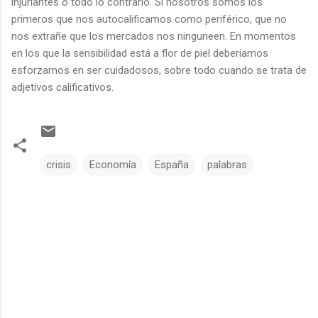
injuriantes o todo lo contrario. Si nosotros somos los
primeros que nos autocalificamos como periférico, que no
nos extrañe que los mercados nos ninguneen. En momentos
en los que la sensibilidad está a flor de piel deberíamos
esforzarnos en ser cuidadosos, sobre todo cuando se trata de
adjetivos calificativos.
crisis
Economía
España
palabras
C
o
m
e
n
t