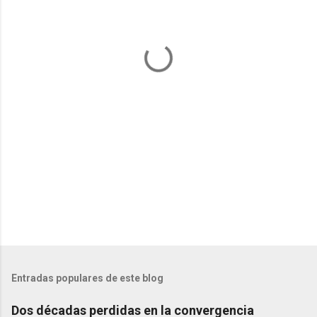
t
a
r
i
o
s
Entradas populares de este blog
Dos décadas perdidas en la convergencia