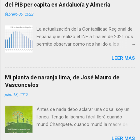
del PIB per capita en Andalucía y Almería
febrero 05, 2022
La actualización de la Contabilidad Regional de
España que realizó el INE a finales de 2021 nos
permite observar como nos ha ido a los
andaluces en lo que a producción per cápita se
LEER MÁS
refiere en relación con el conjunto de España.
Antes de seguir conviene aclarar que
producción per cápita no es exactamente lo
Mi planta de naranja lima, de José Mauro de
mismo que renta per cápita, ya que esta difiere
Vasconcelos
de la primera en las transferencias netas
julio 18, 2012
recibidas: así, las zonas con menor producción
per cápita suelen recibir transferencias netas
Antes de nada debo aclarar una cosa: soy un
del conjunto del Estado en forma de servicios
llorica. Tengo la lágrima fácil: lloré cuando
públicos y mayores ayudas. El gran agujero de
murió Chanquete, cuando murió la madre de
la pasada crisis financiera Lo cierto es que, tras
Bambi y hasta en Buscando a Nemo. Y te digo
un arranque de siglo esperanzador, con un
LEER MÁS
esto porque durante el rato que me duró esta