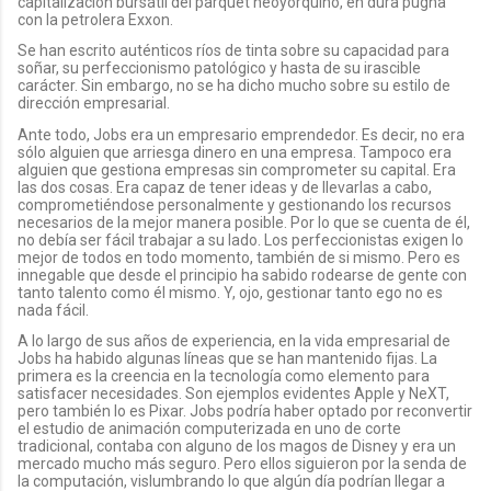
capitalización bursátil del parquet neoyorquino, en dura pugna
con la petrolera Exxon.
Se han escrito auténticos ríos de tinta sobre su capacidad para
soñar, su perfeccionismo patológico y hasta de su irascible
carácter. Sin embargo, no se ha dicho mucho sobre su estilo de
dirección empresarial.
Ante todo, Jobs era un empresario emprendedor. Es decir, no era
sólo alguien que arriesga dinero en una empresa. Tampoco era
alguien que gestiona empresas sin comprometer su capital. Era
las dos cosas. Era capaz de tener ideas y de llevarlas a cabo,
comprometiéndose personalmente y gestionando los recursos
necesarios de la mejor manera posible. Por lo que se cuenta de él,
no debía ser fácil trabajar a su lado. Los perfeccionistas exigen lo
mejor de todos en todo momento, también de si mismo. Pero es
innegable que desde el principio ha sabido rodearse de gente con
tanto talento como él mismo. Y, ojo, gestionar tanto ego no es
nada fácil.
A lo largo de sus años de experiencia, en la vida empresarial de
Jobs ha habido algunas líneas que se han mantenido fijas. La
primera es la creencia en la tecnología como elemento para
satisfacer necesidades. Son ejemplos evidentes Apple y NeXT,
pero también lo es Pixar. Jobs podría haber optado por reconvertir
el estudio de animación computerizada en uno de corte
tradicional, contaba con alguno de los magos de Disney y era un
mercado mucho más seguro. Pero ellos siguieron por la senda de
la computación, vislumbrando lo que algún día podrían llegar a