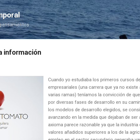
Ir al contenido principal
mporal
 pensamientos
la información
Cuando yo estudiaba los primeros cursos d
empresariales (una carrera que ya no existe
varias ramas) teníamos la convicción de qu
por diversas fases de desarrollo en su camin
los modelos de desarrollo elegidos, se cons
avanzando en la medida que dejaban de ser ag
axioma parece razonable ya que la industria
valores añadidos superiores a los de la agric
empleo en el sector secundario generaba var