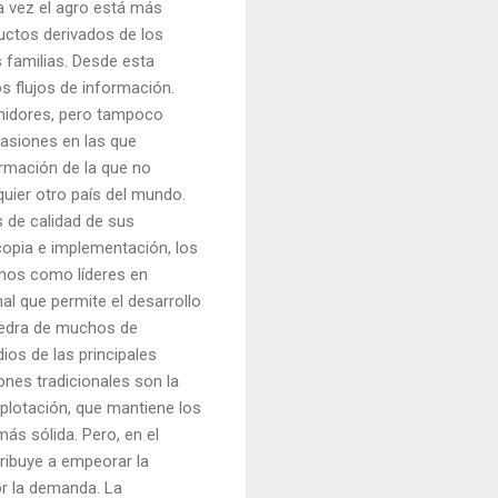
 vez el agro está más
ductos derivados de los
 familias. Desde esta
s flujos de información.
umidores, pero tampoco
casiones en las que
rmación de la que no
uier otro país del mundo.
 de calidad de sus
copia e implementación, los
mos como líderes en
l que permite el desarrollo
piedra de muchos de
ios de las principales
nes tradicionales son la
xplotación, que mantiene los
ás sólida. Pero, en el
tribuye a empeorar la
or la demanda. La