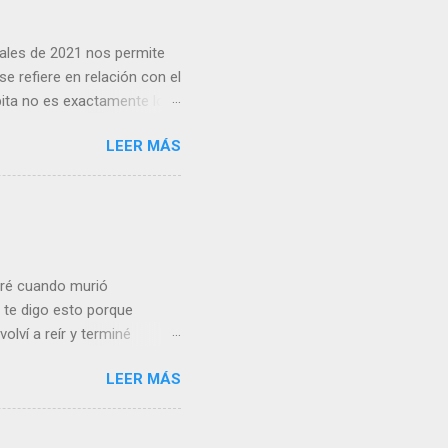
inales de 2021 nos permite
e refiere en relación con el
pita no es exactamente lo
cias netas recibidas: así,
LEER MÁS
as del conjunto del Estado
 crisis financiera Lo cierto
 convergencia en el que
ivergencia que se prolongó
Gran Confinamiento, en el
loré cuando murió
te digo esto porque
volví a reír y terminé
 vea sensiblería donde yo
LEER MÁS
de un niño de 5 años muy
el mismo Vasconcelos)
 condiciones de partida no