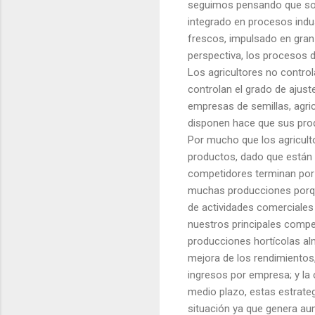
seguimos pensando que son
integrado en procesos indus
frescos, impulsado en gran
perspectiva, los procesos 
Los agricultores no contro
controlan el grado de ajus
empresas de semillas, agri
disponen hace que sus prod
Por mucho que los agricult
productos, dado que están 
competidores terminan por
muchas producciones porque
de actividades comerciales 
nuestros principales compet
producciones hortícolas al
mejora de los rendimientos,
ingresos por empresa; y la 
medio plazo, estas estrateg
situación ya que genera au