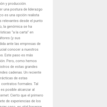
ión y producción.
er una postura de liderazgo
o es una opción realista
s relevantes desde el punto
do, la genómica se ha
sticas “a la carta” en
ltores (y sus
rdida ante las empresas de
rucial conocer a nuestros
s. Este paso es más
ución. Pero, como hemos
istros de estas grandes
andes cadenas. Un reciente
prácticas de estas
e contratos formales. Tal
 es posible alcanzar al
ernet. Cierto que el primero
ete de experiencias de los
uier caso, es vital hacerse