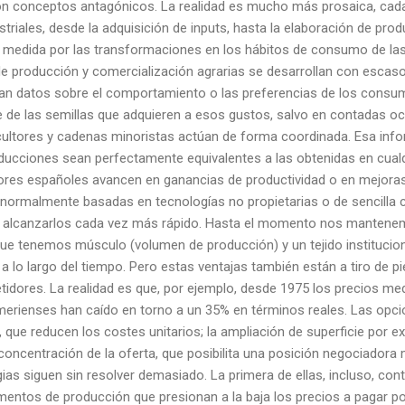
 conceptos antagónicos. La realidad es mucho más prosaica, cada
triales, desde la adquisición de inputs, hasta la elaboración de pro
 medida por las transformaciones en los hábitos de consumo de las
de producción y comercialización agrarias se desarrollan con escaso
lan datos sobre el comportamiento o las preferencias de los cons
te de las semillas que adquieren a esos gustos, salvo en contadas o
cultores y cadenas minoristas actúan de forma coordinada. Esa info
ucciones sean perfectamente equivalentes a las obtenidas en cualq
ores españoles avancen en ganancias de productividad o en mejoras
normalmente basadas en tecnologías no propietarias o de sencilla 
 alcanzarlos cada vez más rápido. Hasta el momento nos mantene
 tenemos músculo (volumen de producción) y un tejido instituciona
a lo largo del tiempo. Pero estas ventajas también están a tiro de 
idores. La realidad es que, por ejemplo, desde 1975 los precios med
merienses han caído en torno a un 35% en términos reales. Las opcio
 que reducen los costes unitarios; la ampliación de superficie por e
concentración de la oferta, que posibilita una posición negociadora m
ias siguen sin resolver demasiado. La primera de ellas, incluso, con
mentos de producción que presionan a la baja los precios a pagar p