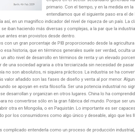
primario. Con el tiempo, y en la medida en la
entendíamos que el siguiente paso era el de l
a así, en un magnífico indicador del nivel de riqueza de un país. La c
se iban haciendo más diversas y complejas, a la par que la industria
que antes eran provistos desde dentro.
es con un gran porcentaje de PIB proporcionado desde la agricultur
o esa historia, que en términos generales suele ser verdad, oculta u
un alto nivel de desarrollo en términos de renta y un elevado porcent
 de una sociedad agraria a otra terciarizada sin necesidad de pasar p
 no son absolutos, ni siquiera prácticos. La industria se ha conv
s valor añadido son las fases de diseño y venta al por menor. Alg
ndo se apoyan en esta filosofía. Ser una potencia industrial no signi
 se desarrollan y organizan en otros lugares. China lo ha comprendi
ra no convertirse sólo en la gran fábrica del mundo. Porque ser una
rir otra en Mongolia, o en Paquistán. Lo importante es ser capaces
do por los consumidores como algo único y deseable, algo que les ll
 es complicado entenderla como un proceso de producción industrial