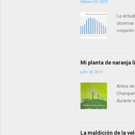
febrero 05, 2022
La actual
observar 
conjunto
mismo que
las zonas
en forma 
es que, t
Mi planta de naranja
alcanzam
julio 18, 2012
hasta 201
que Andal
Antes de 
Chanquet
durante el
llenando 
veo emoci
especial.
descubre 
La maldición de la ve