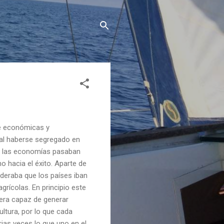
e económicas y
 al haberse segregado en
e las economías pasaban
o hacia el éxito. Aparte de
ideraba que los países iban
rícolas. En principio este
 era capaz de generar
ultura, por lo que cada
ias veces lo que uno en el