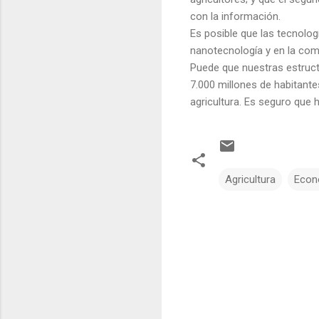
con la información.
Es posible que las tecnolog
nanotecnología y en la com
Puede que nuestras estruct
7.000 millones de habitante
agricultura. Es seguro que
Agricultura
Econ
C
o
m
e
n
t