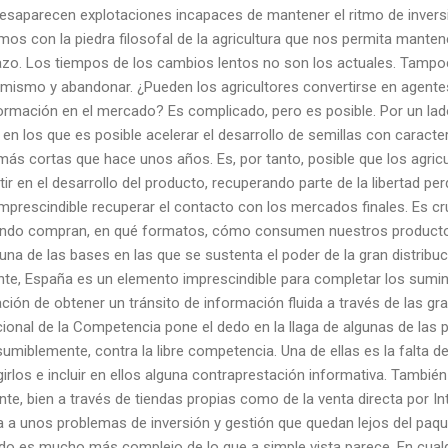
 desaparecen explotaciones incapaces de mantener el ritmo de invers
mos con la piedra filosofal de la agricultura que nos permita manten
azo. Los tiempos de los cambios lentos no son los actuales. Tampoc
simismo y abandonar. ¿Pueden los agricultores convertirse en agente
nformación en el mercado? Es complicado, pero es posible. Por un la
en los que es posible acelerar el desarrollo de semillas con caracterí
ás cortas que hace unos años. Es, por tanto, posible que los agricu
ir en el desarrollo del producto, recuperando parte de la libertad pe
 imprescindible recuperar el contacto con los mercados finales. Es c
ndo compran, en qué formatos, cómo consumen nuestros producto
una de las bases en las que se sustenta el poder de la gran distrib
nte, España es un elemento imprescindible para completar los sumin
ión de obtener un tránsito de información fluida a través de las gr
onal de la Competencia pone el dedo en la llaga de algunas de las 
miblemente, contra la libre competencia. Una de ellas es la falta d
rlos e incluir en ellos alguna contraprestación informativa. También
te, bien a través de tiendas propias como de la venta directa por Int
a a unos problemas de inversión y gestión que quedan lejos del paqu
ndo es mucho más complejo de lo que a simple vista parece. En cualq