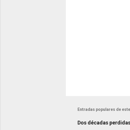
a
r
i
o
s
Entradas populares de este
Dos décadas perdidas 