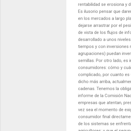
rentabilidad se erosiona y
Es ilusorio pensar que dare
en los mercados a largo pl
dejarse arrastrar por el pe
de vista de los flujos de i
desarrollado a unos niveles 
tiempos y con inversiones m
agrupaciones) puedan invert
semillas. Por otro lado, es
consumidores: cómo y cuá
complicado, por cuanto es 
dicho más arriba, actualme
cadenas. Tenemos la obligac
informe de la Comisión Naci
empresas que atentan, presu
vez sea el momento de exigi
consumidor final directamen
de los sistemas se enfrent
agricultores; y que el segu