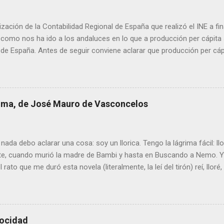
ización de la Contabilidad Regional de España que realizó el INE a f
como nos ha ido a los andaluces en lo que a producción per cápita s
 de España. Antes de seguir conviene aclarar que producción per cá
 renta per cápita, ya que esta difiere de la primera en las transferen
 con menor producción per cápita suelen recibir transferencias net
de servicios públicos y mayores ayudas. El gran agujero de la pasada
ras un arranque de siglo esperanzador, con un primer lustro de clara
 lima, de José Mauro de Vasconcelos
os el 77,6 % de la renta española media, iniciamos un proceso de d
6. A escala autonómica la serie se prolonga hasta 2020, el año del 
ucía logró estirar su renta por persona hasta el 74,9 % de la m...
nada debo aclarar una cosa: soy un llorica. Tengo la lágrima fácil: l
e, cuando murió la madre de Bambi y hasta en Buscando a Nemo. Y 
 rato que me duró esta novela (literalmente, la leí del tirón) reí, lloré, 
de goterones la última página, y es posible que cualquier otro lector
ón. El argumento es sencillo: el mundo visto a través de los ojos 
 Se trata de una especia de viaje iniciático en el que el personaje (
la ternura. Y la encuentra allí donde menos la esperaba , porque las
locidad