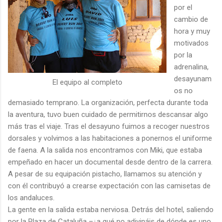
por el
cambio de
hora y muy
motivados
por la
adrenalina,
desayunam
El equipo al completo
os no
demasiado temprano. La organización, perfecta durante toda
la aventura, tuvo buen cuidado de permitirnos descansar algo
más tras el viaje. Tras el desayuno fuimos a recoger nuestros
dorsales y volvimos a las habitaciones a ponernos el uniforme
de faena. A la salida nos encontramos con Miki, que estaba
empeñado en hacer un documental desde dentro de la carrera.
A pesar de su equipación pistacho, llamamos su atención y
con él contribuyó a crearse expectación con las camisetas de
los andaluces.
La gente en la salida estaba nerviosa. Detrás del hotel, saliendo
por la Plaza de Cataluña –¿a qué no adivináis de dónde es uno