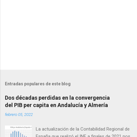
o
s
Entradas populares de este blog
Dos décadas perdidas en la convergencia
del PIB per capita en Andalucía y Almería
febrero 05, 2022
La actualización de la Contabilidad Regional de
España que realizó el INE a finales de 2021 nos