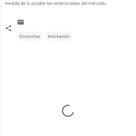
medida de lo posible las emboscadas del mercado.
Economía
Innovación
C
o
m
e
n
t
a
r
i
o