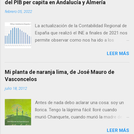
del PIB per capita en Andalucía y Almería
febrero 05, 2022
La actualización de la Contabilidad Regional de
España que realizó el INE a finales de 2021 nos
permite observar como nos ha ido a los
andaluces en lo que a producción per cápita se
LEER MÁS
refiere en relación con el conjunto de España.
Antes de seguir conviene aclarar que
producción per cápita no es exactamente lo
Mi planta de naranja lima, de José Mauro de
mismo que renta per cápita, ya que esta difiere
Vasconcelos
de la primera en las transferencias netas
julio 18, 2012
recibidas: así, las zonas con menor producción
per cápita suelen recibir transferencias netas
Antes de nada debo aclarar una cosa: soy un
del conjunto del Estado en forma de servicios
llorica. Tengo la lágrima fácil: lloré cuando
públicos y mayores ayudas. El gran agujero de
murió Chanquete, cuando murió la madre de
la pasada crisis financiera Lo cierto es que, tras
Bambi y hasta en Buscando a Nemo. Y te digo
un arranque de siglo esperanzador, con un
LEER MÁS
esto porque durante el rato que me duró esta
primer lustro de clara convergencia en el que