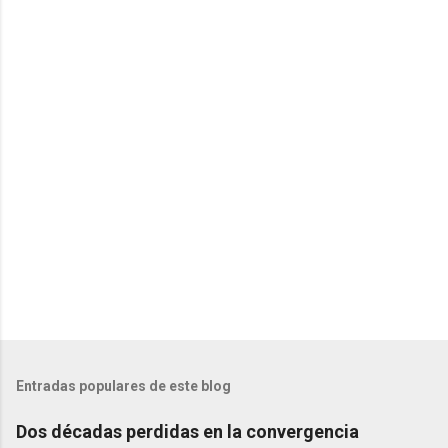
t
a
r
i
o
s
Entradas populares de este blog
Dos décadas perdidas en la convergencia