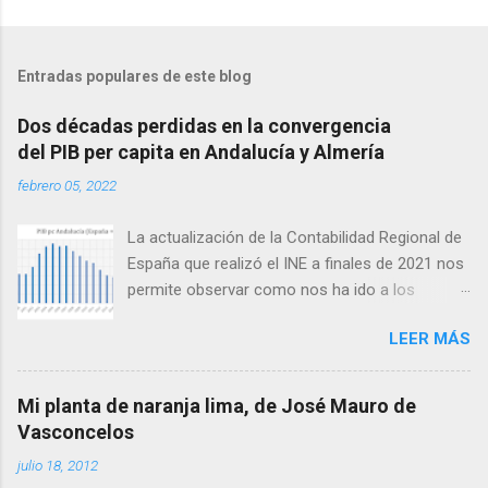
Entradas populares de este blog
Dos décadas perdidas en la convergencia
del PIB per capita en Andalucía y Almería
febrero 05, 2022
La actualización de la Contabilidad Regional de
España que realizó el INE a finales de 2021 nos
permite observar como nos ha ido a los
andaluces en lo que a producción per cápita se
LEER MÁS
refiere en relación con el conjunto de España.
Antes de seguir conviene aclarar que
producción per cápita no es exactamente lo
Mi planta de naranja lima, de José Mauro de
mismo que renta per cápita, ya que esta difiere
Vasconcelos
de la primera en las transferencias netas
julio 18, 2012
recibidas: así, las zonas con menor producción