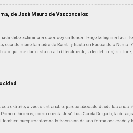
de servicios públicos y mayores ayudas. El gran agujero de la pasada
ras un arranque de siglo esperanzador, con un primer lustro de clara
 lima, de José Mauro de Vasconcelos
os el 77,6 % de la renta española media, iniciamos un proceso de d
6. A escala autonómica la serie se prolonga hasta 2020, el año del 
ucía logró estirar su renta por persona hasta el 74,9 % de la m...
nada debo aclarar una cosa: soy un llorica. Tengo la lágrima fácil: l
e, cuando murió la madre de Bambi y hasta en Buscando a Nemo. Y 
 rato que me duró esta novela (literalmente, la leí del tirón) reí, lloré, 
de goterones la última página, y es posible que cualquier otro lector
ón. El argumento es sencillo: el mundo visto a través de los ojos 
 Se trata de una especia de viaje iniciático en el que el personaje (
la ternura. Y la encuentra allí donde menos la esperaba , porque las
locidad
cisamente las mejores: una casa en la que los hijos mayores deben
 madres siempre está trabajando y el padre se pasa el día sufriendo 
 es que creo que no he leído nada escrito con tanta ternura desde qu
 veces extraño, a veces entrañable, parece abocado desde los años 
. Primero hicimos, como cuenta José Luis García Delgado, la desagr
, también cumplimentamos la transición de una forma acelerada y 
atalidad más baja del mundo). Y ahora nos hemos convertido en la 