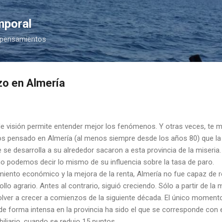
Ir al contenido principal
mporal
 pensamientos
azo en Almería
e visión permite entender mejor los fenómenos. Y otras veces, te 
 pensado en Almería (al menos siempre desde los años 80) que la ag
 se desarrolla a su alrededor sacaron a esta provincia de la miseri
o podemos decir lo mismo de su influencia sobre la tasa de paro.
miento económico y la mejora de la renta, Almería no fue capaz de r
llo agrario. Antes al contrario, siguió creciendo. Sólo a partir de la
olver a crecer a comienzos de la siguiente década. El único momento
 forma intensa en la provincia ha sido el que se corresponde con el
iliario, cuando se redujo 15 puntos.