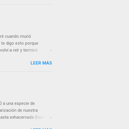
 crisis financiera Lo cierto
 convergencia en el que
ivergencia que se prolongó
Gran Confinamiento, en el
loré cuando murió
te digo esto porque
volví a reír y terminé
 vea sensiblería donde yo
LEER MÁS
de un niño de 5 años muy
el mismo Vasconcelos)
 condiciones de partida no
 encargarse de los pequeños
por estar en paro . El
e me enfrenté, ...
70 a una especie de
arización de nuestra
hasta exhacervada (hace
sociedad más multiétnica