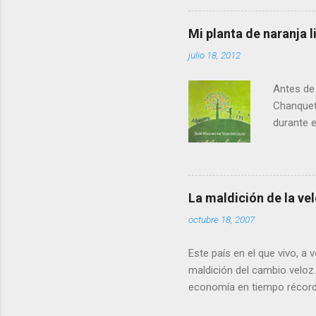
en forma 
es que, t
Mi planta de naranja
alcanzam
julio 18, 2012
hasta 201
que Andal
Antes de 
Chanquet
durante el
llenando 
veo emoci
especial.
descubre 
La maldición de la ve
eran pre
octubre 18, 2007
porque la
resultado
Este país en el que vivo, a
maldición del cambio veloz
economía en tiempo récord
poco teníamos la tasa de n