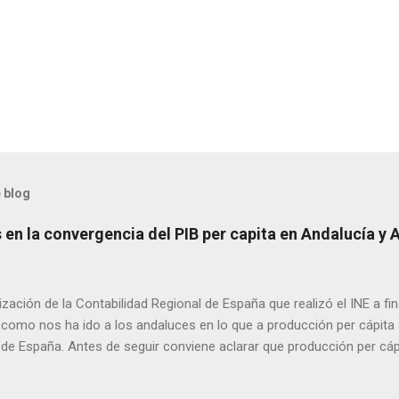
 blog
en la convergencia del PIB per capita en Andalucía y 
ización de la Contabilidad Regional de España que realizó el INE a f
como nos ha ido a los andaluces en lo que a producción per cápita s
 de España. Antes de seguir conviene aclarar que producción per cá
 renta per cápita, ya que esta difiere de la primera en las transferen
 con menor producción per cápita suelen recibir transferencias net