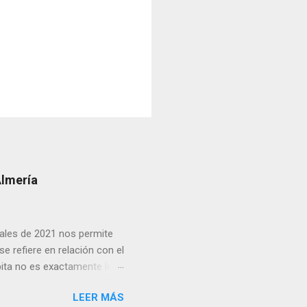
Almería
inales de 2021 nos permite
e refiere en relación con el
pita no es exactamente lo
cias netas recibidas: así,
LEER MÁS
as del conjunto del Estado