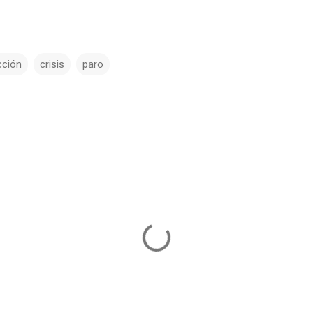
cción
crisis
paro