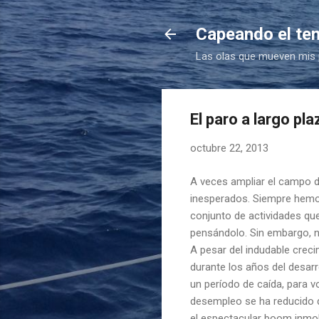
Capeando el te
Las olas que mueven mis
El paro a largo pl
octubre 22, 2013
A veces ampliar el campo d
inesperados. Siempre hemos
conjunto de actividades que
pensándolo. Sin embargo, n
A pesar del indudable creci
durante los años del desarro
un período de caída, para v
desempleo se ha reducido de
el espectacular boom inmob