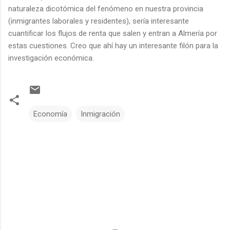
naturaleza dicotómica del fenómeno en nuestra provincia
(inmigrantes laborales y residentes), sería interesante
cuantificar los flujos de renta que salen y entran a Almería por
estas cuestiones. Creo que ahí hay un interesante filón para la
investigación económica.
Economía
Inmigración
C
o
m
e
n
t
a