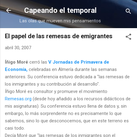
Ir al contenido principal
Capeando el temporal
Las olas que mueven mis pensamientos
El papel de las remesas de emigrantes
abril 30, 2007
Íñigo Moré
cerró las
V Jornadas de Primavera de
Economía,
celebradas en Almería durante las semanas
anteriores. Su conferencia estuvo dedicada a "las remesas de
los inmigrantes y su contribución al desarrollo".
Íñigo Moré es consultor y promueve el movimiento
Remesas.org
(desde hoy añadido a los recursos didácticos de
mis asignaturas). Su conferencia estuvo llena de datos y, sin
embargo, lo más sorprendente no es precisamente lo que
sabemos, sino lo que desconocemos, que en este terreno es
casi todo.
Decía Moré que "las remesas de los inmigrantes son el