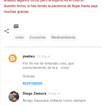
añadido algunos otros, pero el espíritu es el mismo.
Querido lector, si has tenido la paciencia de llegar hasta aquí,
muchas gracias.
crisis
Economía
Medioambiente
jmaties
12:12 p. m.
C
Por fin me he enterado creo, que
o
correctamente, de la p... crisis
m
Gracias
e
RESPONDER
n
t
Diego Zamora
3:34 p. m.
a
Amigo Sayonara, brillante como siempre.
r