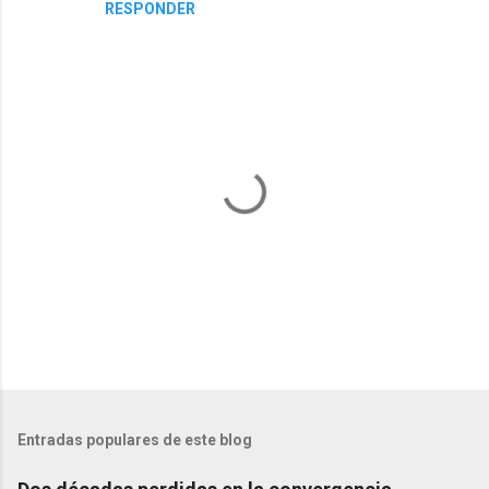
RESPONDER
i
o
s
P
u
b
l
Entradas populares de este blog
i
c