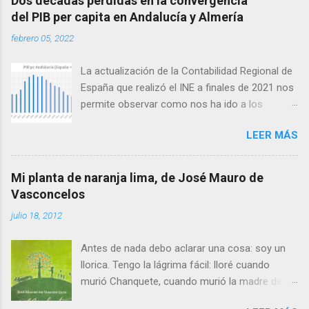
Dos décadas perdidas en la convergencia
a
del PIB per capita en Andalucía y Almería
r
u
febrero 05, 2022
n
c
o
La actualización de la Contabilidad Regional de
m
España que realizó el INE a finales de 2021 nos
e
permite observar como nos ha ido a los
n
t
andaluces en lo que a producción per cápita se
a
LEER MÁS
refiere en relación con el conjunto de España.
r
Antes de seguir conviene aclarar que
i
o
producción per cápita no es exactamente lo
Mi planta de naranja lima, de José Mauro de
mismo que renta per cápita, ya que esta difiere
Vasconcelos
de la primera en las transferencias netas
julio 18, 2012
recibidas: así, las zonas con menor producción
per cápita suelen recibir transferencias netas
Antes de nada debo aclarar una cosa: soy un
del conjunto del Estado en forma de servicios
llorica. Tengo la lágrima fácil: lloré cuando
públicos y mayores ayudas. El gran agujero de
murió Chanquete, cuando murió la madre de
la pasada crisis financiera Lo cierto es que, tras
Bambi y hasta en Buscando a Nemo. Y te digo
un arranque de siglo esperanzador, con un