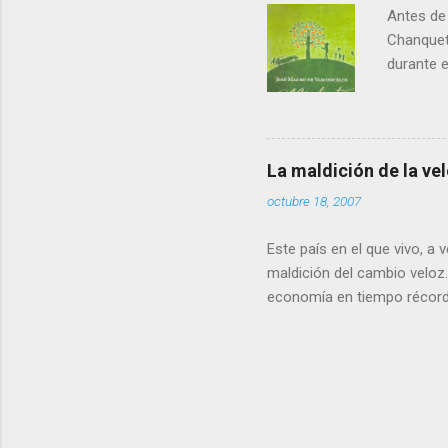
Antes de 
Chanquet
durante el
llenando 
veo emoci
especial.
descubre 
La maldición de la ve
eran pre
octubre 18, 2007
porque la
resultado
Este país en el que vivo, a
maldición del cambio veloz
economía en tiempo récord
poco teníamos la tasa de n
de Europa, en apenas 15 año