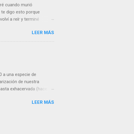
loré cuando murió
te digo esto porque
volví a reír y terminé
 vea sensiblería donde yo
LEER MÁS
de un niño de 5 años muy
el mismo Vasconcelos)
 condiciones de partida no
 encargarse de los pequeños
por estar en paro . El
e me enfrenté, ...
70 a una especie de
arización de nuestra
hasta exhacervada (hace
sociedad más multiétnica
LEER MÁS
 .