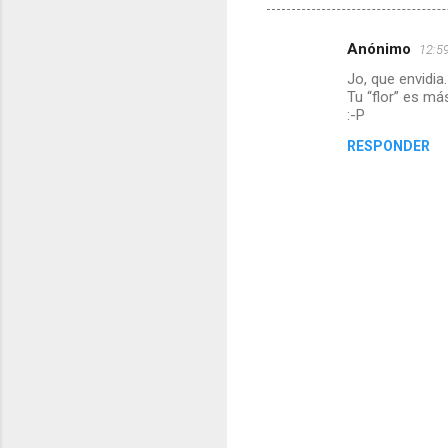
Anónimo
12:59
C
Jo, que envidia.
o
Tu “flor” es má
m
:-P
e
RESPONDER
n
t
a
r
i
o
s