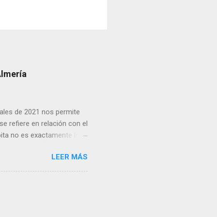
Almería
inales de 2021 nos permite
e refiere en relación con el
pita no es exactamente lo
cias netas recibidas: así,
LEER MÁS
as del conjunto del Estado
 crisis financiera Lo cierto
 convergencia en el que
ivergencia que se prolongó
Gran Confinamiento, en el