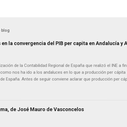
 blog
en la convergencia del PIB per capita en Andalucía y 
ización de la Contabilidad Regional de España que realizó el INE a f
como nos ha ido a los andaluces en lo que a producción per cápita s
 de España. Antes de seguir conviene aclarar que producción per cá
 renta per cápita, ya que esta difiere de la primera en las transferen
 con menor producción per cápita suelen recibir transferencias net
de servicios públicos y mayores ayudas. El gran agujero de la pasada
ras un arranque de siglo esperanzador, con un primer lustro de clara
 lima, de José Mauro de Vasconcelos
os el 77,6 % de la renta española media, iniciamos un proceso de d
6. A escala autonómica la serie se prolonga hasta 2020, el año del 
ucía logró estirar su renta por persona hasta el 74,9 % de la m...