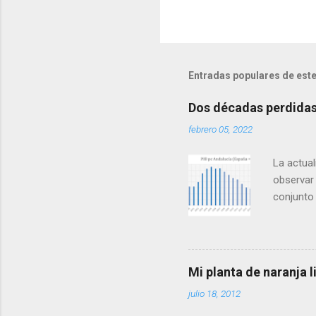
P
u
b
l
Entradas populares de este
i
c
a
Dos décadas perdidas 
r
u
febrero 05, 2022
n
c
La actual
o
observar 
m
e
conjunto
n
mismo que
t
las zonas
a
r
en forma 
i
es que, t
o
Mi planta de naranja
alcanzam
julio 18, 2012
hasta 201
que Andal