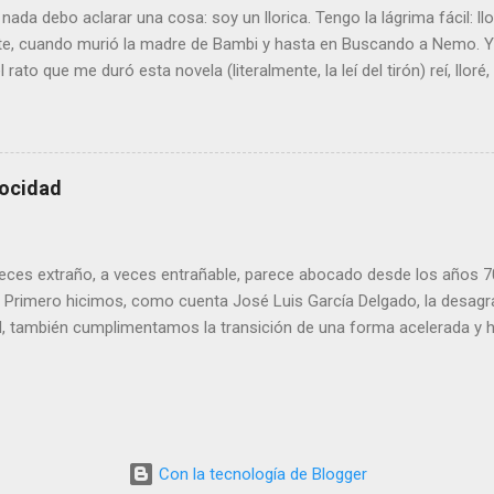
nada debo aclarar una cosa: soy un llorica. Tengo la lágrima fácil: l
e, cuando murió la madre de Bambi y hasta en Buscando a Nemo. Y 
 rato que me duró esta novela (literalmente, la leí del tirón) reí, lloré, 
de goterones la última página, y es posible que cualquier otro lector
ón. El argumento es sencillo: el mundo visto a través de los ojos 
 Se trata de una especia de viaje iniciático en el que el personaje (
la ternura. Y la encuentra allí donde menos la esperaba , porque las
locidad
cisamente las mejores: una casa en la que los hijos mayores deben
 madres siempre está trabajando y el padre se pasa el día sufriendo 
 es que creo que no he leído nada escrito con tanta ternura desde qu
 veces extraño, a veces entrañable, parece abocado desde los años 
. Primero hicimos, como cuenta José Luis García Delgado, la desagr
, también cumplimentamos la transición de una forma acelerada y 
atalidad más baja del mundo). Y ahora nos hemos convertido en la 
s. ¿Que nos queda por ver? Corre, corre... Véase la noticia en IDEAL
Con la tecnología de Blogger