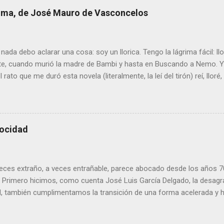
ras un arranque de siglo esperanzador, con un primer lustro de clara
 lima, de José Mauro de Vasconcelos
os el 77,6 % de la renta española media, iniciamos un proceso de d
6. A escala autonómica la serie se prolonga hasta 2020, el año del 
ucía logró estirar su renta por persona hasta el 74,9 % de la m...
nada debo aclarar una cosa: soy un llorica. Tengo la lágrima fácil: l
e, cuando murió la madre de Bambi y hasta en Buscando a Nemo. Y 
 rato que me duró esta novela (literalmente, la leí del tirón) reí, lloré, 
de goterones la última página, y es posible que cualquier otro lector
ón. El argumento es sencillo: el mundo visto a través de los ojos 
 Se trata de una especia de viaje iniciático en el que el personaje (
la ternura. Y la encuentra allí donde menos la esperaba , porque las
locidad
cisamente las mejores: una casa en la que los hijos mayores deben
 madres siempre está trabajando y el padre se pasa el día sufriendo 
 es que creo que no he leído nada escrito con tanta ternura desde qu
 veces extraño, a veces entrañable, parece abocado desde los años 
. Primero hicimos, como cuenta José Luis García Delgado, la desagr
, también cumplimentamos la transición de una forma acelerada y 
atalidad más baja del mundo). Y ahora nos hemos convertido en la 
s. ¿Que nos queda por ver? Corre, corre... Véase la noticia en IDEAL