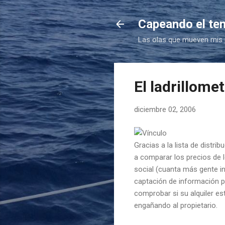
Capeando el te
Las olas que mueven mis
El ladrillome
diciembre 02, 2006
Gracias a la lista de distri
a comparar los precios de l
social (cuanta más gente in
captación de información pa
comprobar si su alquiler es
engañando al propietario.