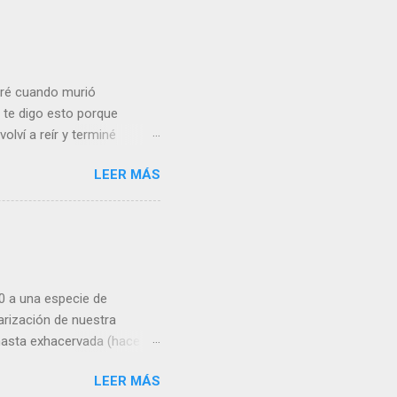
 convergencia en el que
ivergencia que se prolongó
Gran Confinamiento, en el
loré cuando murió
te digo esto porque
volví a reír y terminé
 vea sensiblería donde yo
LEER MÁS
de un niño de 5 años muy
el mismo Vasconcelos)
 condiciones de partida no
 encargarse de los pequeños
por estar en paro . El
e me enfrenté, ...
70 a una especie de
arización de nuestra
hasta exhacervada (hace
sociedad más multiétnica
LEER MÁS
 .