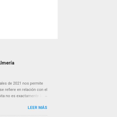
Almería
inales de 2021 nos permite
e refiere en relación con el
pita no es exactamente lo
cias netas recibidas: así,
LEER MÁS
as del conjunto del Estado
 crisis financiera Lo cierto