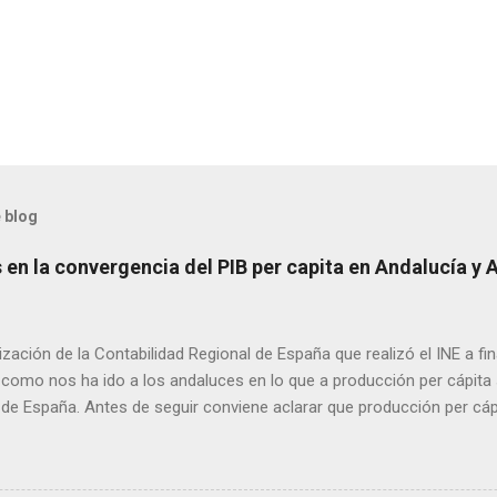
 blog
en la convergencia del PIB per capita en Andalucía y 
ización de la Contabilidad Regional de España que realizó el INE a f
como nos ha ido a los andaluces en lo que a producción per cápita s
 de España. Antes de seguir conviene aclarar que producción per cá
 renta per cápita, ya que esta difiere de la primera en las transferen
 con menor producción per cápita suelen recibir transferencias net
de servicios públicos y mayores ayudas. El gran agujero de la pasada