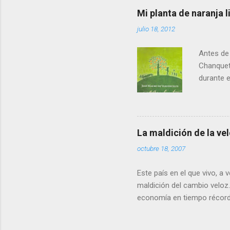
es que, t
Mi planta de naranja
alcanzam
julio 18, 2012
hasta 201
que Andal
Antes de 
Chanquet
durante el
llenando 
veo emoci
especial.
descubre 
La maldición de la ve
eran pre
octubre 18, 2007
porque la
resultado
Este país en el que vivo, a
maldición del cambio veloz
economía en tiempo récord
poco teníamos la tasa de n
de Europa, en apenas 15 año