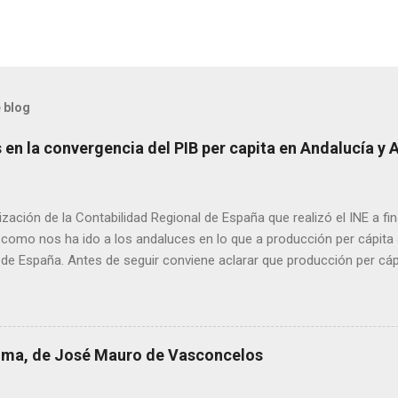
 blog
en la convergencia del PIB per capita en Andalucía y 
ización de la Contabilidad Regional de España que realizó el INE a f
como nos ha ido a los andaluces en lo que a producción per cápita s
 de España. Antes de seguir conviene aclarar que producción per cá
 renta per cápita, ya que esta difiere de la primera en las transferen
 con menor producción per cápita suelen recibir transferencias net
de servicios públicos y mayores ayudas. El gran agujero de la pasada
ras un arranque de siglo esperanzador, con un primer lustro de clara
 lima, de José Mauro de Vasconcelos
os el 77,6 % de la renta española media, iniciamos un proceso de d
6. A escala autonómica la serie se prolonga hasta 2020, el año del 