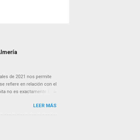
Almería
inales de 2021 nos permite
e refiere en relación con el
pita no es exactamente lo
cias netas recibidas: así,
LEER MÁS
as del conjunto del Estado
 crisis financiera Lo cierto
 convergencia en el que
ivergencia que se prolongó
Gran Confinamiento, en el