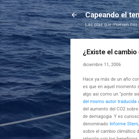
Capeando el te
Las olas que mueven mis
¿Existe el cambio
diciembre 11, 2006
Hace ya más de un año com
es que en aquel momento sal
algo así como un "
ponte
sie
del mismo autor traducida a
del aumento del
CO
2 sobre
de demagogia. Y es curioso
denominado
Informe
Stern
sobre el cambio climático 
relación con los beneficios