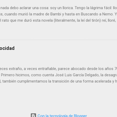
ucía logró estirar su renta por persona hasta el 74,9 % de la m...
nada debo aclarar una cosa: soy un llorica. Tengo la lágrima fácil: l
e, cuando murió la madre de Bambi y hasta en Buscando a Nemo. Y 
 rato que me duró esta novela (literalmente, la leí del tirón) reí, lloré, 
de goterones la última página, y es posible que cualquier otro lector
ón. El argumento es sencillo: el mundo visto a través de los ojos 
 Se trata de una especia de viaje iniciático en el que el personaje (
la ternura. Y la encuentra allí donde menos la esperaba , porque las
locidad
cisamente las mejores: una casa en la que los hijos mayores deben
 madres siempre está trabajando y el padre se pasa el día sufriendo 
 es que creo que no he leído nada escrito con tanta ternura desde qu
 veces extraño, a veces entrañable, parece abocado desde los años 
. Primero hicimos, como cuenta José Luis García Delgado, la desagr
, también cumplimentamos la transición de una forma acelerada y 
atalidad más baja del mundo). Y ahora nos hemos convertido en la 
s. ¿Que nos queda por ver? Corre, corre... Véase la noticia en IDEAL
Con la tecnología de Blogger