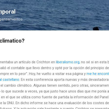
Ir al contenido principal
mporal
 pensamientos
 climatico?
entaba un artículo de
Crichton
en
liberalismo.
org
, no sé si en esta 
ió el contable que llevo dentro y opté por la opción del principio d
mpre en lo peor". Hoy, he vuelto a visitar esa página y
me he encont
l castellano
. En esta conferencia aporta nuevas y más devastadoras 
 el cambio climático. Algunas tienen sentido, pero otras, sinceramen
 lo que sucede a veces, ya que justo hace unos días que me ponía a 
, en el que se utiliza como fuente de partida la información del Pane
de la
ONU
. En dicho informe se hace una evaluación de los costes de
 futuros. Y la actuación sale bastante a cuenta.
Crichton
se pregunta