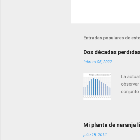
Entradas populares de este
Dos décadas perdidas 
febrero 05, 2022
La actual
observar 
conjunto
mismo que
las zonas
en forma 
es que, t
Mi planta de naranja
alcanzam
julio 18, 2012
hasta 201