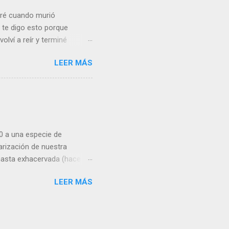
loré cuando murió
te digo esto porque
volví a reír y terminé
 vea sensiblería donde yo
LEER MÁS
de un niño de 5 años muy
el mismo Vasconcelos)
 condiciones de partida no
 encargarse de los pequeños
por estar en paro . El
e me enfrenté, ...
70 a una especie de
arización de nuestra
hasta exhacervada (hace
sociedad más multiétnica
LEER MÁS
 .