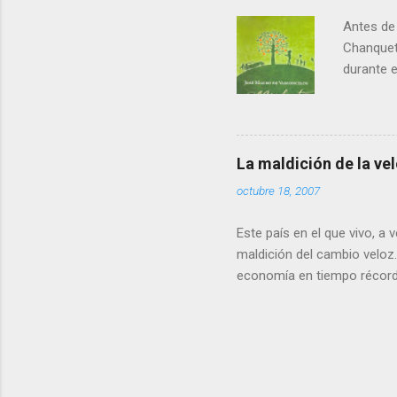
que Andal
Antes de 
Chanquet
durante el
llenando 
veo emoci
especial.
descubre 
La maldición de la ve
eran pre
octubre 18, 2007
porque la
resultado
Este país en el que vivo, a
maldición del cambio veloz
economía en tiempo récord
poco teníamos la tasa de n
de Europa, en apenas 15 año