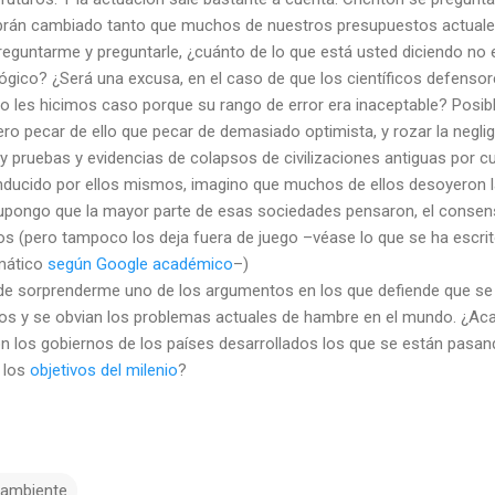
brán cambiado tanto que muchos de nuestros presupuestos actuale
guntarme y preguntarle, ¿cuánto de lo que está usted diciendo no e
ógico? ¿Será una excusa, en el caso de que los científicos defenso
no les hicimos caso porque su rango de error era inaceptable? Posi
ero pecar de ello que pecar de demasiado optimista, y rozar la negl
ay pruebas y evidencias de colapsos de civilizaciones antiguas por cu
nducido por ellos mismos, imagino que muchos de ellos desoyeron l
pongo que la mayor parte de esas sociedades pensaron, el consenso
os (pero tampoco los deja fuera de juego –véase lo que se ha escrit
imático
según
Google
académico
–)
 de sorprenderme uno de los argumentos en los que defiende que se
ños y se obvian los problemas actuales de hambre en el mundo. ¿Ac
 los gobiernos de los países desarrollados los que se están pasand
 los
objetivos del milenio
?
ambiente