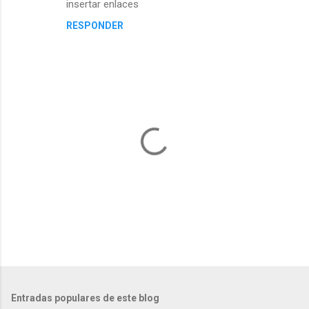
insertar enlaces
RESPONDER
P
u
b
l
Entradas populares de este blog