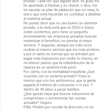
o
privado. Cada vez que alguién dice: es guay me
he apuntado a Sanitas y es chachi, o dice, me
s
he sacado un plan de jubilación que no veas, lo
único que está haciendo es contribuir a debilitar
el sistema actual.
No puedo decir que no sea bueno un sistema
privado, a la vista está que en EEUU o Suiza
están contentos, pero tiene un pequeño
inconveniente: las empresas privadas buscan
maximizar el beneficio, no prestar el mejor
servicio. Y segundo, aunque los más ricos
reciban el mismo servicio que los más probres,
y por lo tanto es normal que se enfaden por
pagar más impuestos por recibir lo mismo, en
mi interior pienso que la redistribución de la
riqueza es un sistema más justo.
Por cierto, con la mentalidad española ¿Qué
ocurriría con un sistema privado? Pues lo
mismo que con los autónomos, que la gente
pagaría el mínimo de cotización o ni eso. Y
dentro de 40 años a pasar hambre.
¿Qué quizás haya que buscar soluciones de
compromiso o incrementar las cuotas
actuales? Seguro.
Pdta. Perdón por escribir la dirección, no se