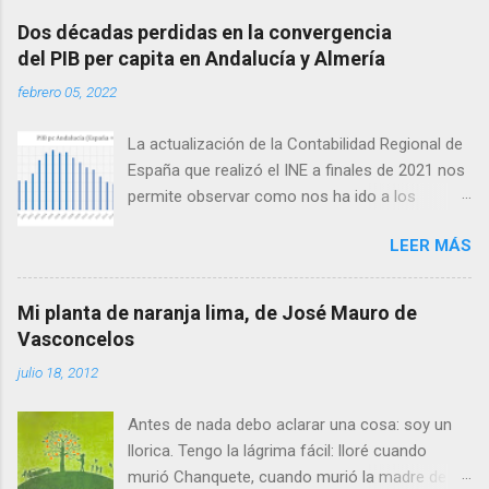
i
c
Dos décadas perdidas en la convergencia
a
del PIB per capita en Andalucía y Almería
r
u
febrero 05, 2022
n
c
o
La actualización de la Contabilidad Regional de
m
España que realizó el INE a finales de 2021 nos
e
permite observar como nos ha ido a los
n
t
andaluces en lo que a producción per cápita se
a
LEER MÁS
refiere en relación con el conjunto de España.
r
Antes de seguir conviene aclarar que
i
o
producción per cápita no es exactamente lo
Mi planta de naranja lima, de José Mauro de
mismo que renta per cápita, ya que esta difiere
Vasconcelos
de la primera en las transferencias netas
julio 18, 2012
recibidas: así, las zonas con menor producción
per cápita suelen recibir transferencias netas
Antes de nada debo aclarar una cosa: soy un
del conjunto del Estado en forma de servicios
llorica. Tengo la lágrima fácil: lloré cuando
públicos y mayores ayudas. El gran agujero de
murió Chanquete, cuando murió la madre de
la pasada crisis financiera Lo cierto es que, tras