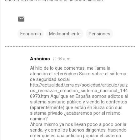
Economía
Medioambiente
Pensiones
Anónimo
11:39 a. m.
C
Al hilo de lo que comentas, me llama la
o
atención el referéndum Suizo sobre el sistema
m
de seguridad social
http://actualidad.terra.es/sociedad/articulo/suiz
e
os_rechazan_creacion_sistema_nacional_144
6970.htm Aquí que en España somos adictos al
n
sistema sanitario público y viendo lo contentos
t
(aparentemente) que están en Suiza con sus
sistema privado ¿acabaremos por el mismo
a
camino?
r
Ahora mismo ya nos llevan poco a poco por la
senda, y como los buenos dirigentes, haciendo
i
creer que es una petición popular el sistema