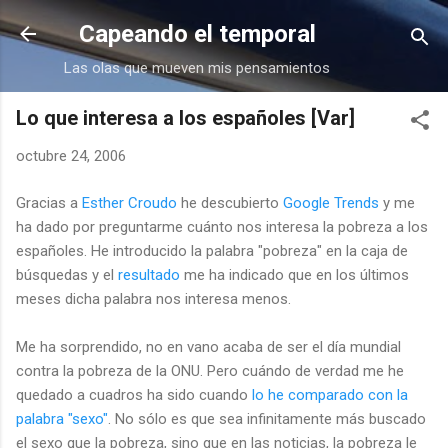
Ir al contenido principal
Capeando el temporal
Las olas que mueven mis pensamientos
Lo que interesa a los españoles [Var]
octubre 24, 2006
Gracias a
Esther Croudo
he descubierto
Google Trends
y me
ha dado por preguntarme cuánto nos interesa la pobreza a los
españoles. He introducido la palabra "pobreza" en la caja de
búsquedas y el
resultado
me ha indicado que en los últimos
meses dicha palabra nos interesa menos.
Me ha sorprendido, no en vano acaba de ser el día mundial
contra la pobreza de la ONU. Pero cuándo de verdad me he
quedado a cuadros ha sido cuando
lo he comparado con la
palabra "sexo"
. No sólo es que sea infinitamente más buscado
el sexo que la pobreza, sino que en las noticias, la pobreza le