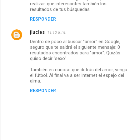
realizar, que interesantes también los
e
resultados de tus búsquedas.
n
RESPONDER
t
jlucles
11:10 a. m.
a
Dentro de poco al buscar "amor" en Google,
r
seguro que te saldrá el siguiente mensaje: 0
i
resutados encontrados para "amor". Quizás
quiso decir "sexo".
o
s
También es curioso que detrás del amor, venga
el fútbol. Al final va a ser internet el espejo del
alma.
RESPONDER