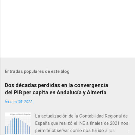
P
u
b
l
Entradas populares de este blog
i
c
Dos décadas perdidas en la convergencia
a
del PIB per capita en Andalucía y Almería
r
u
febrero 05, 2022
n
c
o
La actualización de la Contabilidad Regional de
m
España que realizó el INE a finales de 2021 nos
e
permite observar como nos ha ido a los
n