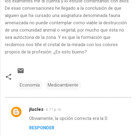
los exámenes me di cuenta y lo estuve comentando con ellos.
De esas conversaciones he llegado a la conclusión de que
alguien que ha cursado una asignatura denominada fauna
amenazada no puede contemplar como viable la destrucción
de una comunidad animal o vegetal, por mucho que ésta no
sea autóctona de la zona. Y es que la formación que
recibimos nos tiñe el cristal de la mirada con los colores
propios de la profesión. ¿Es esto bueno?
Economía
Medioambiente
jlucles
6:11 p. m.
C
Obviamente, la opción correcta era la D.
o
RESPONDER
m