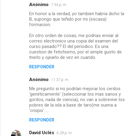
e
Anónimo
7:54 p. m.
n
En honor a la verdad, yo tambien habria dicho la
t
B, supongo que teñido por mi (escasa)
formacion.
a
En otro orden de cosas, me podrias enviar al
r
correo electronico una copia del examen del
i
curso pasado?? El del periodico. Es una
cuestion de fetichismo, por el simple gusto de
o
tnerlo y ojearlo de vez en cuando.
s
RESPONDER
Anónimo
11:37 p. m.
Me pregunto si no podrían mejorar los cerdos
'genéticamente' (seleccionar los mas sanos y
gordos, nada de ciencia), no van a sobrevivir los
pobres de la isla a base de taro(me suena a
'crispis'.....
RESPONDER
David Uclés
6:28 p. m.