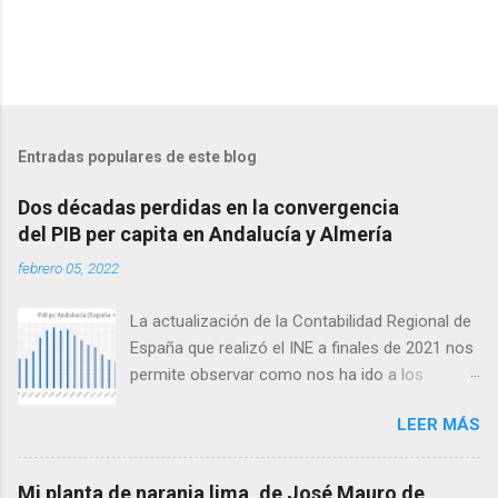
P
u
b
l
Entradas populares de este blog
i
c
Dos décadas perdidas en la convergencia
a
del PIB per capita en Andalucía y Almería
r
u
febrero 05, 2022
n
c
o
La actualización de la Contabilidad Regional de
m
España que realizó el INE a finales de 2021 nos
e
permite observar como nos ha ido a los
n
t
andaluces en lo que a producción per cápita se
a
LEER MÁS
refiere en relación con el conjunto de España.
r
Antes de seguir conviene aclarar que
i
o
producción per cápita no es exactamente lo
Mi planta de naranja lima, de José Mauro de