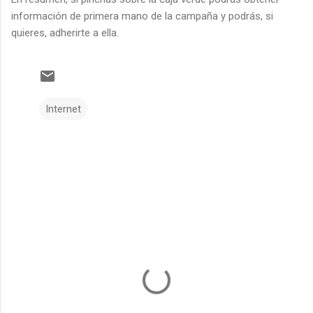
información de primera mano de la campaña y podrás, si
quieres, adherirte a ella.
Internet
C
o
m
e
n
t
a
r
i