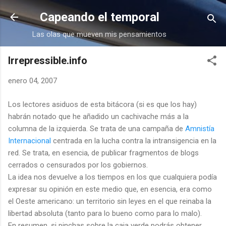
Ir al contenido principal
Capeando el temporal
Las olas que mueven mis pensamientos
Irrepressible.info
enero 04, 2007
Los lectores asiduos de esta bitácora (si es que los hay)
habrán notado que he añadido un cachivache más a la
columna de la izquierda. Se trata de una campaña de
Amnistía
Internacional
centrada en la lucha contra la intransigencia en la
red. Se trata, en esencia, de publicar fragmentos de blogs
cerrados o censurados por los gobiernos.
La idea nos devuelve a los tiempos en los que cualquiera podía
expresar su opinión en este medio que, en esencia, era como
el Oeste americano: un territorio sin leyes en el que reinaba la
libertad absoluta (tanto para lo bueno como para lo malo).
En resumen, si pinchas sobre la caja verde podrás obtener